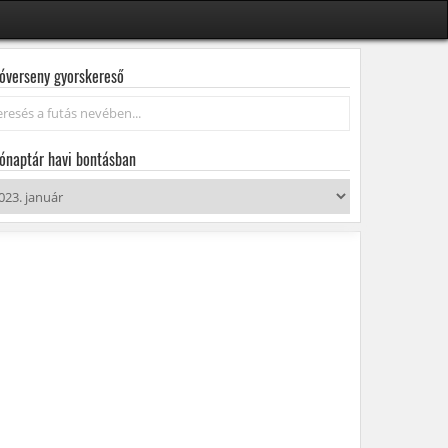
óverseny gyorskereső
resés...
ónaptár havi bontásban