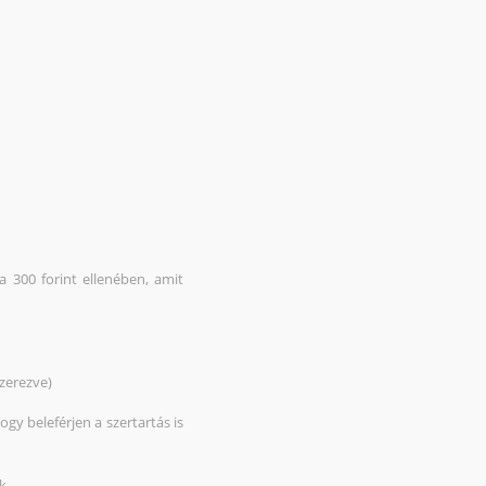
a 300 forint ellenében, amit
zerezve)
gy beleférjen a szertartás is
k.