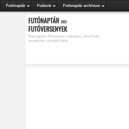
Futónaptár
Futások
Futónaptár archívum
FUTÓNAPTÁR
2023
FUTÓVERSENYEK
Futónaptár: félmaraton, maraton, ultra futás,
terepfutás, virtuális futás