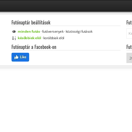
Futónaptár beállítások
Fut
Ke
minden
futás
·
futóversenyek
·
közösségi
futások
későbbiek elöl
·
korábbiak elöl
Futónaptár a Facebook-on
Fut