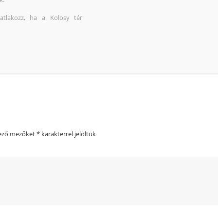
atlakozz, ha a Kolosy tér
lező mezőket
*
karakterrel jelöltük