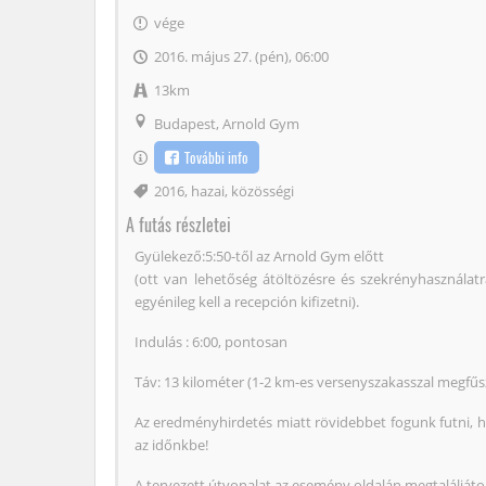
vége
2016. május 27. (pén), 06:00
13km
Budapest, Arnold Gym
További info
Címke
2016
,
hazai
,
közösségi
A futás részletei
Gyülekező:5:50-től az Arnold Gym előtt
(ott van lehetőség átöltözésre és szekrényhasználatr
egyénileg kell a recepción kifizetni).
Indulás : 6:00, pontosan
Táv: 13 kilométer (1-2 km-es versenyszakasszal megfűs
Az eredményhirdetés miatt rövidebbet fogunk futni, ho
az időnkbe!
A tervezett útvonalat az esemény oldalán megtaláljáto