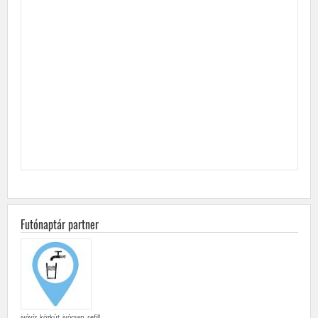
Futónaptár partner
ivóvíz, közkút, ivócsap, refill