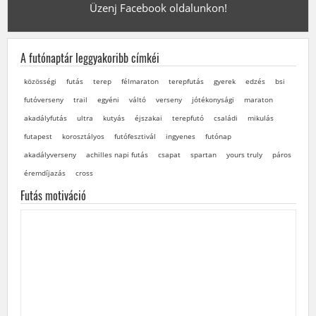
Üzenj Facebook oldalunkon!
A futónaptár leggyakoribb címkéi
közösségi
futás
terep
félmaraton
terepfutás
gyerek
edzés
bsi
futóverseny
trail
egyéni
váltó
verseny
jótékonysági
maraton
akadályfutás
ultra
kutyás
éjszakai
terepfutó
családi
mikulás
futapest
korosztályos
futófesztivál
ingyenes
futónap
akadályverseny
achilles napi futás
csapat
spartan
yours truly
páros
éremdíjazás
cross
Futás motiváció