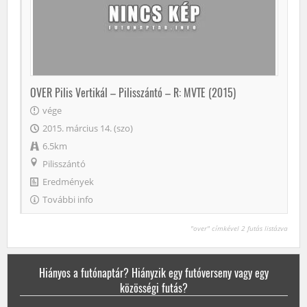
OVER Pilis Vertikál – Pilisszántó – R: MVTE (2015)
vége
2015. március 14. (szo)
6.5km
Pilisszántó
Eredmények
További info
"over" címkével 2 futás listázva
Hiányos a futónaptár? Hiányzik egy futóverseny vagy egy
közösségi futás?