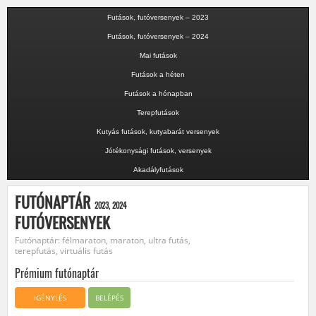
Futások, futóversenyek – 2023
Futások, futóversenyek – 2024
Mai futások
Futások a héten
Futások a hónapban
Terepfutások
Kutyás futások, kutyabarát versenyek
Jótékonysági futások, versenyek
Akadályfutások
FUTÓNAPTÁR
2023, 2024
FUTÓVERSENYEK
Futónaptár: félmaraton, maraton, ultra futás,
terepfutás, virtuális futás
Prémium futónaptár
IGÉNYLÉS
BELÉPÉS