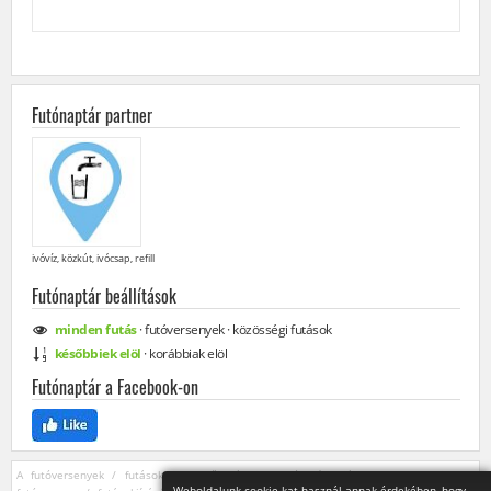
Futónaptár partner
ivóvíz, közkút, ivócsap, refill
Futónaptár beállítások
minden
futás
·
futóversenyek
·
közösségi
futások
későbbiek elöl
·
korábbiak elöl
Futónaptár a Facebook-on
A futóversenyek / futások szervezői bármikor módosíthatják vagy törölhetik egy
Weboldalunk cookie-kat használ annak érdekében, hogy