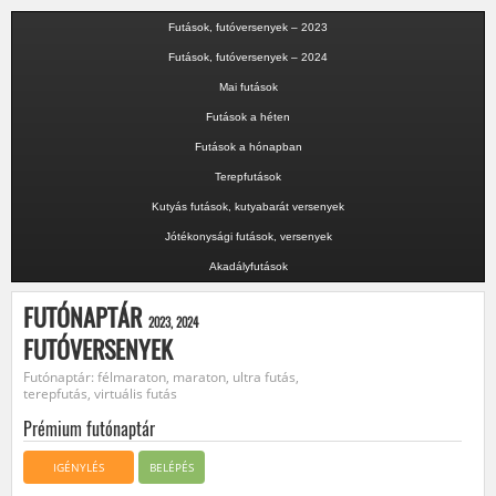
Futások, futóversenyek – 2023
Futások, futóversenyek – 2024
Mai futások
Futások a héten
Futások a hónapban
Terepfutások
Kutyás futások, kutyabarát versenyek
Jótékonysági futások, versenyek
Akadályfutások
FUTÓNAPTÁR
2023, 2024
FUTÓVERSENYEK
Futónaptár: félmaraton, maraton, ultra futás,
terepfutás, virtuális futás
Prémium futónaptár
IGÉNYLÉS
BELÉPÉS