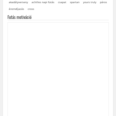
akadályverseny
achilles napi futás
csapat
spartan
yours truly
páros
éremdíjazás
cross
Futás motiváció