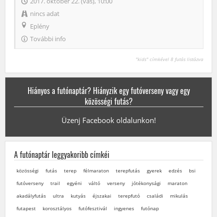
2017. október 22. (vas), 10:00
nincs adat
Eplény
További info
"kids" címkével 8 futás listázva
Hiányos a futónaptár? Hiányzik egy futóverseny vagy egy
közösségi futás?
Üzenj Facebook oldalunkon!
A futónaptár leggyakoribb címkéi
közösségi
futás
terep
félmaraton
terepfutás
gyerek
edzés
bsi
futóverseny
trail
egyéni
váltó
verseny
jótékonysági
maraton
akadályfutás
ultra
kutyás
éjszakai
terepfutó
családi
mikulás
futapest
korosztályos
futófesztivál
ingyenes
futónap