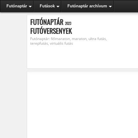
Futónaptár
Futások
Futónaptár archívum
FUTÓNAPTÁR
2023
FUTÓVERSENYEK
Futónaptár: félmaraton, maraton, ultra futás,
terepfutás, virtuális futás