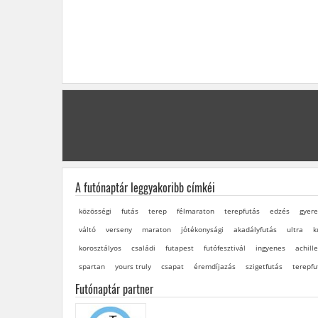
A futónaptár leggyakoribb címkéi
közösségi
futás
terep
félmaraton
terepfutás
edzés
gyere
váltó
verseny
maraton
jótékonysági
akadályfutás
ultra
k
korosztályos
családi
futapest
futófesztivál
ingyenes
achille
spartan
yours truly
csapat
éremdíjazás
szigetfutás
terepfu
Futónaptár partner