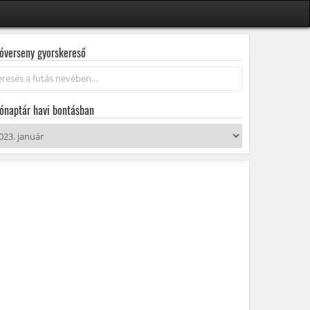
óverseny gyorskereső
resés...
ónaptár havi bontásban