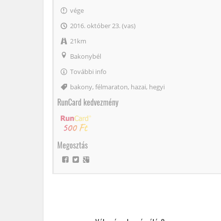
vége
2016. október 23. (vas)
21km
Bakonybél
További info
Címke
bakony
,
félmaraton
,
hazai
,
hegyi
RunCard kedvezmény
Megosztás