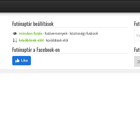
Futónaptár beállítások
Fut
Ke
minden
futás
·
futóversenyek
·
közösségi
futások
későbbiek elöl
·
korábbiak elöl
Futónaptár a Facebook-on
Fut