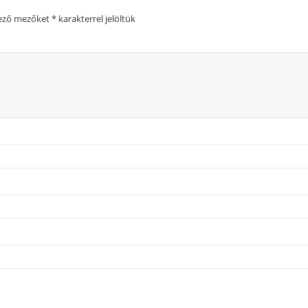
lező mezőket
*
karakterrel jelöltük