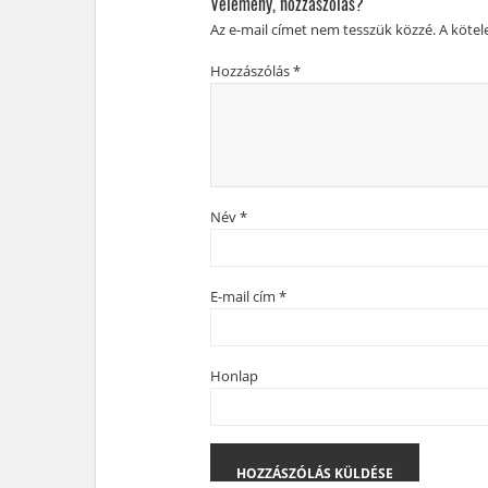
Vélemény, hozzászólás?
Az e-mail címet nem tesszük közzé.
A köte
Hozzászólás
*
Név
*
E-mail cím
*
Honlap