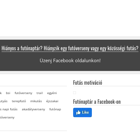
Hiányos a futónaptár? Hiányzik egy futóverseny vagy egy közösségi futás?
Üzenj Facebook oldalunkon!
Futás motiváció
k
bsi
futóverseny
trail
egyéni
Futónaptár a Facebook-on
utyás
terepfutó
mikulás
éjszakai
s napi futás
akadályverseny
futónap
tóverseny