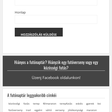
Honlap
Hiányos a futónaptár? Hiányzik egy futóverseny vagy egy
közösségi futás?
Üzenj Facebook oldalunkon!
A futónaptár leggyakoribb címkéi
közösségi
futás
terep
félmaraton
terepfutás
edzés
gyerek
bsi
futóverseny
trail
egyéni
váltó
verseny
jótékonysági
maraton