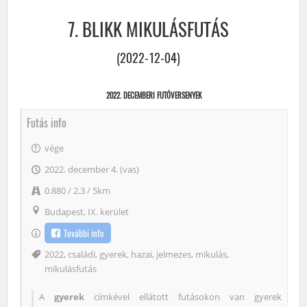
7. BLIKK MIKULÁSFUTÁS
(2022-12-04)
2022. DECEMBERI FUTÓVERSENYEK
Futás info
vége
2022. december 4. (vas)
0.880 / 2.3 / 5km
Budapest, IX. kerület
További info
Címke
2022
,
családi
,
gyerek
,
hazai
,
jelmezes
,
mikulás
,
mikulásfutás
A
gyerek
címkével ellátott futásokon van gyerek