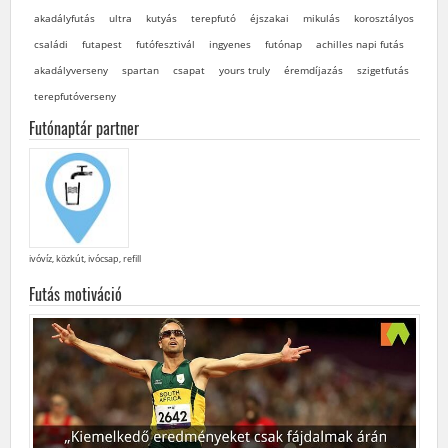
akadályfutás
ultra
kutyás
terepfutó
éjszakai
mikulás
korosztályos
családi
futapest
futófesztivál
ingyenes
futónap
achilles napi futás
akadályverseny
spartan
csapat
yours truly
éremdíjazás
szigetfutás
terepfutóverseny
Futónaptár partner
ivóvíz, közkút, ivócsap, refill
Futás motiváció