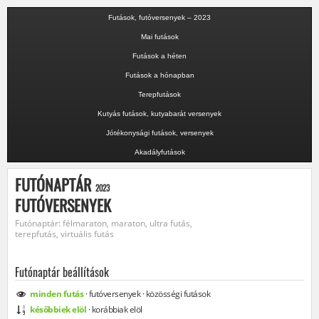
Futások, futóversenyek – 2023
Mai futások
Futások a héten
Futások a hónapban
Terepfutások
Kutyás futások, kutyabarát versenyek
Jótékonysági futások, versenyek
Akadályfutások
FUTÓNAPTÁR
2023
FUTÓVERSENYEK
Futónaptár: félmaraton, maraton, ultra futás,
terepfutás, virtuális futás
Futónaptár beállítások
minden
futás
·
futóversenyek
·
közösségi
futások
későbbiek elöl
·
korábbiak elöl