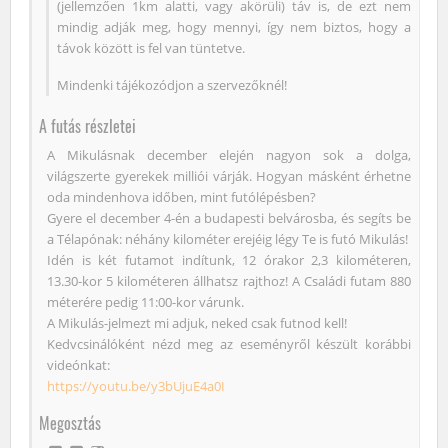
(jellemzően 1km alatti, vagy akörüli) táv is, de ezt nem
mindig adják meg, hogy mennyi, így nem biztos, hogy a
távok között is fel van tüntetve.
Mindenki tájékozódjon a szervezőknél!
A futás részletei
A Mikulásnak december elején nagyon sok a dolga,
világszerte gyerekek milliói várják. Hogyan másként érhetne
oda mindenhova időben, mint futólépésben?
Gyere el december 4-én a budapesti belvárosba, és segíts be
a Télapónak: néhány kilométer erejéig légy Te is futó Mikulás!
Idén is két futamot indítunk, 12 órakor 2,3 kilométeren,
13.30-kor 5 kilométeren állhatsz rajthoz! A Családi futam 880
méterére pedig 11:00-kor várunk.
A Mikulás-jelmezt mi adjuk, neked csak futnod kell!
Kedvcsinálóként nézd meg az eseményről készült korábbi
videónkat:
https://youtu.be/y3bUjuE4a0I
Megosztás