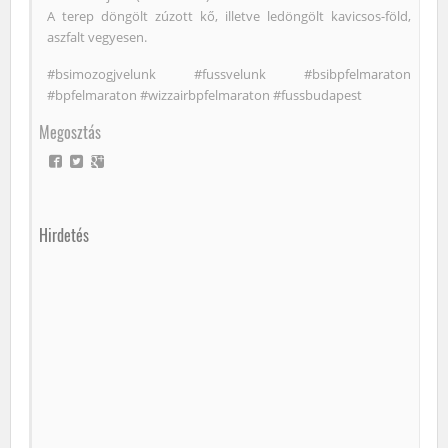
A terep döngölt zúzott kő, illetve ledöngölt kavicsos-föld,
aszfalt vegyesen.
#bsimozogjvelunk #fussvelunk #bsibpfelmaraton
#bpfelmaraton #wizzairbpfelmaraton #fussbudapest
Megosztás
Hirdetés