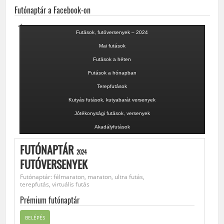
Futónaptár a Facebook-on
Futások, futóversenyek – 2024
Mai futások
Futások a héten
Futások a hónapban
Terepfutások
Kutyás futások, kutyabarát versenyek
Jótékonysági futások, versenyek
Akadályfutások
FUTÓNAPTÁR
2024
FUTÓVERSENYEK
Futónaptár: félmaraton, maraton, ultra futás,
terepfutás, virtuális futás
Prémium futónaptár
BELÉPÉS