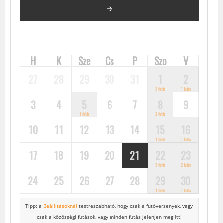
2024. JÚNIUS
FUTÓVERSENYEK, KÖZÖSSÉGI FUTÁSOK, FUTÓNAPTÁR
H
K
Sze
Cs
P
Szo
V
27
28
29
30
31
1
2
3 futás
1 futás
3
4
5
6
7
8
9
1 futás
2 futás
10
11
12
13
14
15
16
1 futás
1 futás
17
18
19
20
21
22
23
3 futás
2 futás
24
25
26
27
28
29
30
1 futás
1 futás
Tipp: a
Beállításoknál
testreszabható, hogy csak a futóversenyek,
vagy
csak a közösségi futások, vagy minden futás jelenjen meg itt!