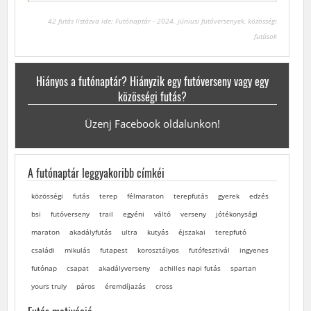
42 futás listázva ide: Futónaptár - 2024. júniusi futóversenyek, közösségi
futások
Hiányos a futónaptár? Hiányzik egy futóverseny vagy egy
közösségi futás?
Üzenj Facebook oldalunkon!
A futónaptár leggyakoribb címkéi
közösségi
futás
terep
félmaraton
terepfutás
gyerek
edzés
bsi
futóverseny
trail
egyéni
váltó
verseny
jótékonysági
maraton
akadályfutás
ultra
kutyás
éjszakai
terepfutó
családi
mikulás
futapest
korosztályos
futófesztivál
ingyenes
futónap
csapat
akadályverseny
achilles napi futás
spartan
yours truly
páros
éremdíjazás
cross