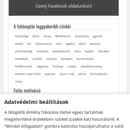
Üzenj Facebook oldalunkon!
A futónaptár leggyakoribb címkéi
közösségi
futás
terep
félmaraton
terepfutás
gyerek
edzés
bsi
futóverseny
trail
egyéni
váltó
verseny
jótékonysági
maraton
akadályfutás
ultra
kutyás
éjszakai
terepfutó
családi
mikulás
futapest
korosztályos
futófesztivál
ingyenes
futónap
csapat
akadályverseny
achilles napi futás
spartan
yours truly
páros
éremdíjazás
cross
Futás motiváció
Adatvédelmi beállítások
Adatvédelmi beállítások
A látogatói élmény fokozása illetve egyes tartalmak
A látogatói élmény fokozása illetve egyes tartalmak
megjelenítése érdekében sütiket (cookie-kat) használunk. A
megjelenítése érdekében sütiket (cookie-kat) használunk. A
"Mindet elfogadom" gombra kattintva hozzájárulhatsz a sütik
"Mindet elfogadom" gombra kattintva hozzájárulhatsz a sütik