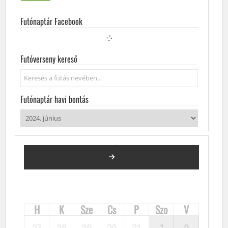
Futónaptár Facebook
Futóverseny kereső
Keresés...
Futónaptár havi bontás
2024. JÚNIUS
FUTÓVERSENYEK, KÖZÖSSÉGI FUTÁSOK, FUTÓNAPTÁR
H
K
Sze
Cs
P
Szo
V