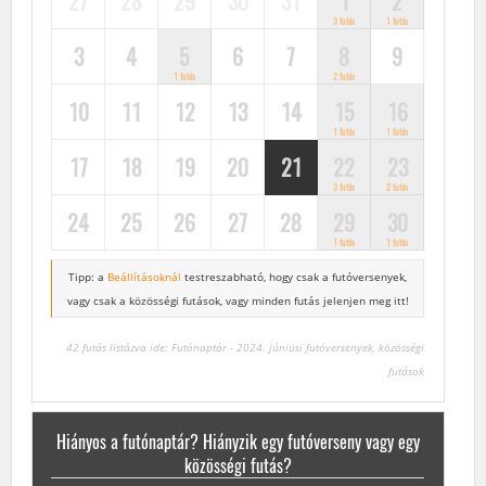
27
28
29
30
31
1
2
3 futás
1 futás
3
4
5
6
7
8
9
1 futás
2 futás
10
11
12
13
14
15
16
1 futás
1 futás
17
18
19
20
21
22
23
3 futás
2 futás
24
25
26
27
28
29
30
1 futás
1 futás
Tipp: a
Beállításoknál
testreszabható, hogy csak a futóversenyek,
vagy csak a közösségi futások, vagy minden futás jelenjen meg itt!
42 futás listázva ide: Futónaptár - 2024. júniusi futóversenyek, közösségi
futások
Hiányos a futónaptár? Hiányzik egy futóverseny vagy egy
közösségi futás?