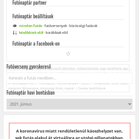
Futónaptár partner
Futónaptár beállítások
minden
futás
·
futóversenyek
·
közösségi
futások
későbbiek elöl
·
korábbiak elöl
Futónaptár a Facebook-on
Futóverseny gyorskereső
A futóversenyek / futások szervezői bármikor módosíthatják vagy törölhetik egy
futóverseny / futás kiírását. Az ebből származó esetleges károkért a futónaptár
Keresés...
üzemeltetője felelősséget nem vállal.
© futonaptar.info | Futónaptár, futóversenyek - 2024 | Terepfutás, ultra futás,
maraton, félmaraton, közösségi futás, naptár |
Cookie beállítások
Futónaptár havi bontásban
A koronavírus miatt rendületlenül káoszhelyzet van,
sok futás alakul át virtuálisra az utolsó pillanatokban.