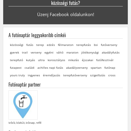
közösségi futás?
Üzenj Facebook oldalunkon!
A futónaptár leggyakoribb címkéi
közösségi
futás
terep
edzés
félmaraton
terepfutás
bsi
futóverseny
gyerek
trail
verseny
egyéni
váltó
maraton
jótékonysági
akadályfutás
terepfutó
kutyás
ultra
korosztályos
mikulás
éjszakai
futófesztivál
futapest
családi
achilles napi futás
akadályverseny
spartan
futónap
yours truly
ingyenes
éremdíjazás
terepfutóverseny
szigetfutás
cross
Futónaptár partner
ivóvíz, közkút, ivócsap, refill