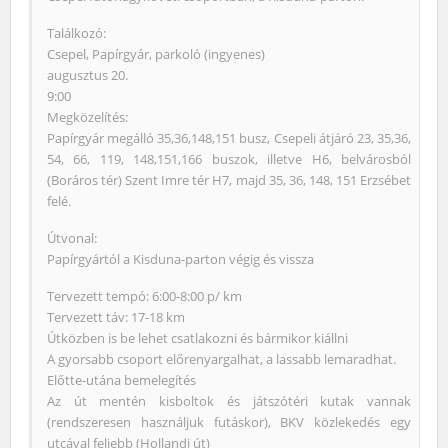
Találkozó:
Csepel, Papírgyár, parkoló (ingyenes)
augusztus 20.
9:00
Megközelítés:
Papírgyár megálló 35,36,148,151 busz, Csepeli átjáró 23, 35,36,
54, 66, 119, 148,151,166 buszok, illetve H6, belvárosból
(Boráros tér) Szent Imre tér H7, majd 35, 36, 148, 151 Erzsébet
felé.
Útvonal:
Papírgyártól a Kisduna-parton végig és vissza
Tervezett tempó: 6:00-8:00 p/ km
Tervezett táv: 17-18 km
Útközben is be lehet csatlakozni és bármikor kiállni
A gyorsabb csoport előrenyargalhat, a lassabb lemaradhat.
Előtte-utána bemelegítés
Az út mentén kisboltok és játszótéri kutak vannak
(rendszeresen használjuk futáskor), BKV közlekedés egy
utcával feljebb (Hollandi út)