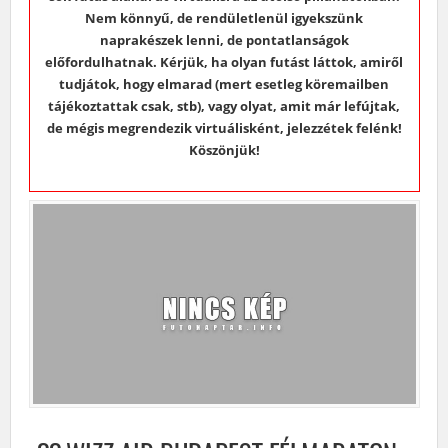
Nem könnyű, de rendületlenül igyekszünk
naprakészek lenni, de pontatlanságok
előfordulhatnak. Kérjük, ha olyan futást láttok, amiről
tudjátok, hogy elmarad (mert esetleg köremailben
tájékoztattak csak, stb), vagy olyat, amit már lefújtak,
de mégis megrendezik virtuálisként, jelezzétek felénk!
Köszönjük!