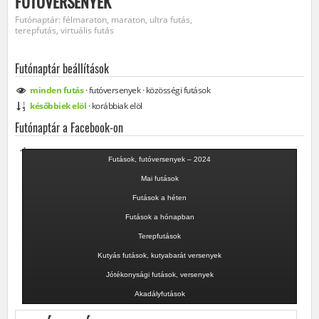
FUTÓVERSENYEK
Futónaptár: félmaraton, maraton, ultra futás,
terepfutás, virtuális futás
Futónaptár beállítások
minden
futás
·
futóversenyek
·
közösségi
futások
későbbiek elöl
·
korábbiak elöl
Futónaptár a Facebook-on
Futások, futóversenyek – 2024
Mai futások
Futások a héten
Futások a hónapban
Terepfutások
Kutyás futások, kutyabarát versenyek
Jótékonysági futások, versenyek
Akadályfutások