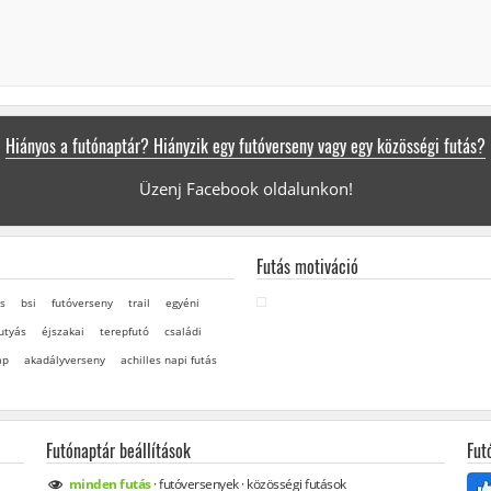
Hiányos a futónaptár? Hiányzik egy futóverseny vagy egy közösségi futás?
Üzenj Facebook oldalunkon!
Futás motiváció
s
bsi
futóverseny
trail
egyéni
utyás
éjszakai
terepfutó
családi
ap
akadályverseny
achilles napi futás
Futónaptár beállítások
Fut
minden
futás
·
futóversenyek
·
közösségi
futások