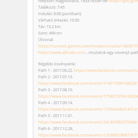
Helyszín: Nagykovácsi, Tisza István tér
https://goo.gl
Találkozó: 7:45
Indulás: 8:00 (pontban!)
Várható érkezés: 10:30
Táv: 15,2 km
Szint: 499 m+
Útvonal:
https://connect.garmin.com/modern/course/1403977
https://www.alltrails.com/
.../mutatok-egy-osvenyt-path
Régebbi ösvényeink:
Path 1 - 2017.06.22.
https://www.facebook.com/events
Path 2 - 2017.07.13.
https://www.facebook.com/events/114511099158524/
Path 3 - 2017.08.10.
https://www.facebook.com/events/1758973234143024
Path 4 - 2017.09.14.
https://www.facebook.com/events/110544346314313/
Path 5 - 2017.11.01.
https://www.facebook.com/events/341495982975998/
Path 6 - 2017.12.28,
https://www.facebook.com/events/126308378087767/