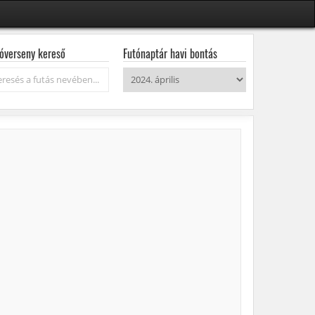
óverseny kereső
Futónaptár havi bontás
resés...