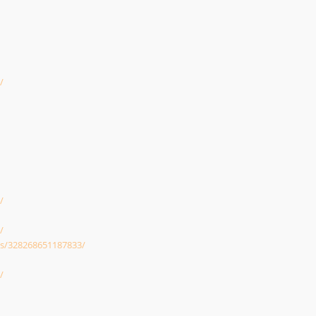
/
/
/
ts/328268651187833/
/