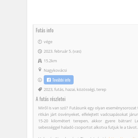
Futás info
vége
2023. február 5. (vas)
15.2km
Nagykovácsi
További info
Címke
2023
,
futás
,
hazai
,
közösségi
,
terep
A futás részletei
Miről is van szó? Futásunk egy olyan eseménysorozat t
ritkán járt ösvényeket, elfelejtett vadcsapásokat jár
15-20 kilométert terepen, akkor gyere bátran! 
sebességgel haladó csoportot alkotva futjuk le a távot.