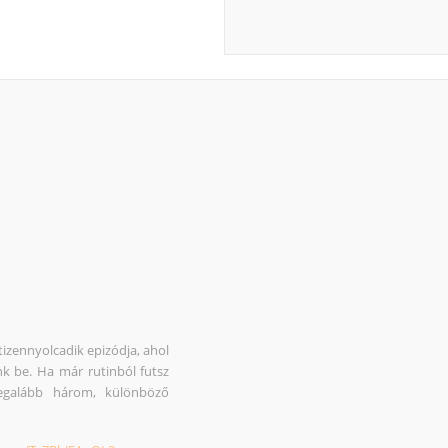
izennyolcadik epizódja, ahol
unk be. Ha már rutinból futsz
Legalább három, különböző