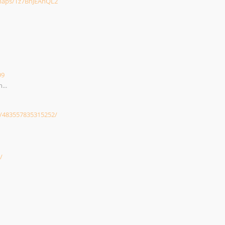
/maps/Tz7BhJEAnQL2
99
...
/483557835315252/
/