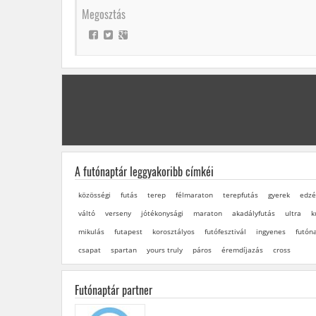
Megosztás
A futónaptár leggyakoribb címkéi
közösségi
futás
terep
félmaraton
terepfutás
gyerek
edzé
váltó
verseny
jótékonysági
maraton
akadályfutás
ultra
k
mikulás
futapest
korosztályos
futófesztivál
ingyenes
futón
csapat
spartan
yours truly
páros
éremdíjazás
cross
Futónaptár partner