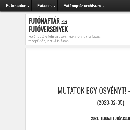
Futónaptár
Futások
Futónaptár archívum
FUTÓNAPTÁR
2024
FUTÓVERSENYEK
Futónaptár: félmaraton, maraton, ultra futás,
terepfutás, virtuális futás
MUTATOK EGY ÖSVÉNYT! –
(2023-02-05)
2023. FEBRUÁRI FUTÓVERSEN