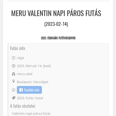
MERU VALENTIN NAPI PÁROS FUTÁS
(2023-02-14)
2023. FEBRUÁRI FUTÓVERSENYEK
Futás info
vége
2023. február 14. (ked)
nincs adat
Budapest, Városliget
További info
Címke
2023
,
futás
,
hazai
A futás részletei
Valentin napi páros futás