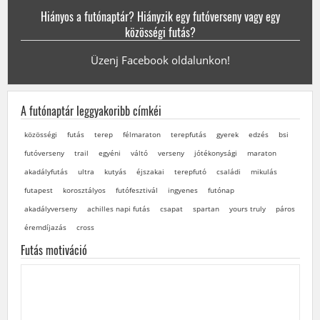
Hiányos a futónaptár? Hiányzik egy futóverseny vagy egy
közösségi futás?
Üzenj Facebook oldalunkon!
A futónaptár leggyakoribb címkéi
közösségi
futás
terep
félmaraton
terepfutás
gyerek
edzés
bsi
futóverseny
trail
egyéni
váltó
verseny
jótékonysági
maraton
akadályfutás
ultra
kutyás
éjszakai
terepfutó
családi
mikulás
futapest
korosztályos
futófesztivál
ingyenes
futónap
akadályverseny
achilles napi futás
csapat
spartan
yours truly
páros
éremdíjazás
cross
Futás motiváció