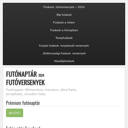
Futások, futóversenyek – 2024
Mai futások
Futások a héten
Futások a hónapban
Terepfutások
Kutyás futások, kutyabarát versenyek
Jótékonysági futások, versenyek
Akadályfutások
FUTÓNAPTÁR
2024
FUTÓVERSENYEK
Futónaptár: félmaraton, maraton, ultra futás,
terepfutás, virtuális futás
Prémium futónaptár
BELÉPÉS