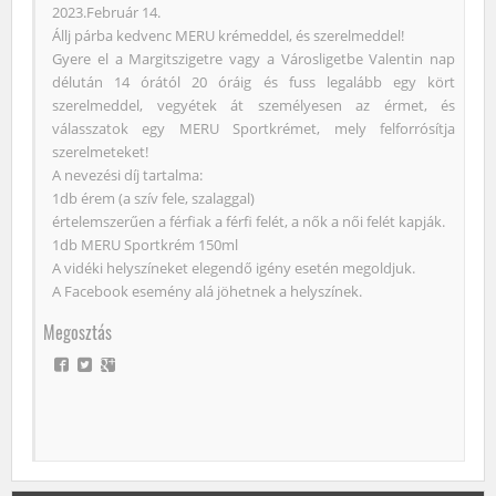
2023.Február 14.
Állj párba kedvenc MERU krémeddel, és szerelmeddel!
Gyere el a Margitszigetre vagy a Városligetbe Valentin nap
délután 14 órától 20 óráig és fuss legalább egy kört
szerelmeddel, vegyétek át személyesen az érmet, és
válasszatok egy MERU Sportkrémet, mely felforrósítja
szerelmeteket!
A nevezési díj tartalma:
1db érem (a szív fele, szalaggal)
értelemszerűen a férfiak a férfi felét, a nők a női felét kapják.
1db MERU Sportkrém 150ml
A vidéki helyszíneket elegendő igény esetén megoldjuk.
A Facebook esemény alá jöhetnek a helyszínek.
Megosztás