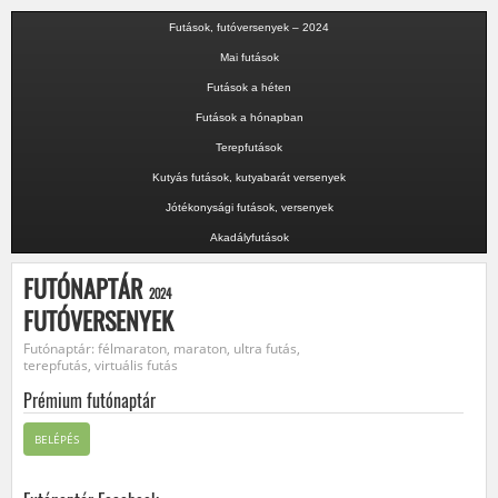
Futások, futóversenyek – 2024
Mai futások
Futások a héten
Futások a hónapban
Terepfutások
Kutyás futások, kutyabarát versenyek
Jótékonysági futások, versenyek
Akadályfutások
FUTÓNAPTÁR
2024
FUTÓVERSENYEK
Futónaptár: félmaraton, maraton, ultra futás,
terepfutás, virtuális futás
Prémium futónaptár
BELÉPÉS