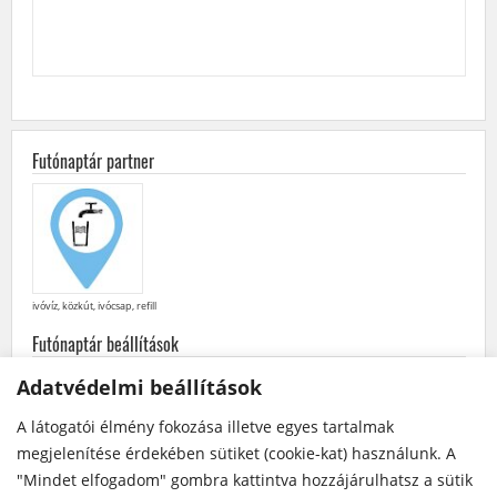
Futónaptár partner
ivóvíz, közkút, ivócsap, refill
Futónaptár beállítások
minden
futás
·
futóversenyek
·
közösségi
futások
Adatvédelmi beállítások
későbbiek elöl
·
korábbiak elöl
A látogatói élmény fokozása illetve egyes tartalmak
Futónaptár a Facebook-on
megjelenítése érdekében sütiket (cookie-kat) használunk. A
"Mindet elfogadom" gombra kattintva hozzájárulhatsz a sütik