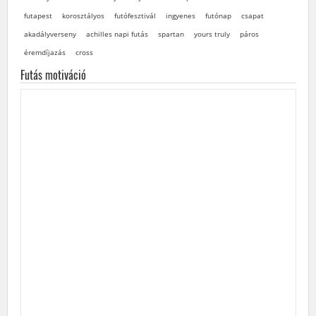
futapest
korosztályos
futófesztivál
ingyenes
futónap
csapat
akadályverseny
achilles napi futás
spartan
yours truly
páros
éremdíjazás
cross
Futás motiváció