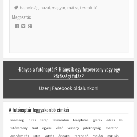
Címke
bajnokság
,
hazai
,
magyar
,
mátra
,
terepfutó
Megosztás
Hiányos a futónaptár? Hiányzik egy futóverseny vagy egy
közösségi futás?
Üzenj Facebook oldalunkon!
A futónaptár leggyakoribb címkéi
közösségi
futás
terep
félmaraton
terepfutás
gyerek
edzés
bsi
futóverseny
trail
egyéni
váltó
verseny
jótékonysági
maraton
akadályfutás
ultra
kutyás
éjszakai
terepfutó
családi
mikulás