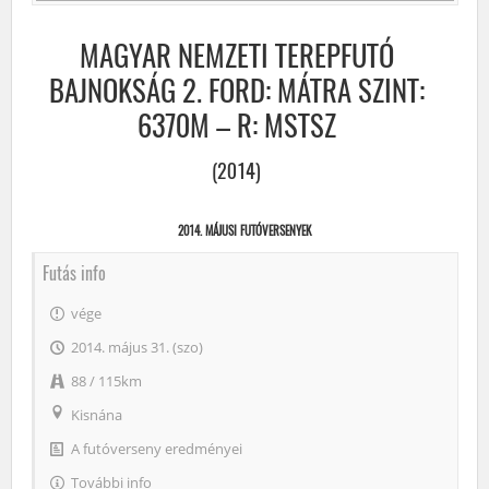
MAGYAR NEMZETI TEREPFUTÓ
BAJNOKSÁG 2. FORD: MÁTRA SZINT:
6370M – R: MSTSZ
(2014)
2014. MÁJUSI FUTÓVERSENYEK
Futás info
vége
2014. május 31. (szo)
88 / 115km
Kisnána
A futóverseny eredményei
További info