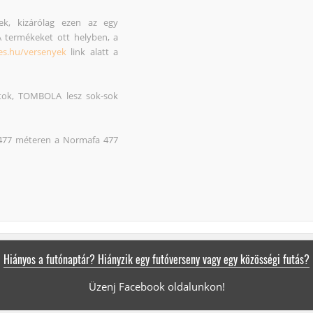
ek, kizárólag ezen az egy
termékeket ott helyben, a
es.hu/versenyek
link alatt a
tok, TOMBOLA lesz sok-sok
, 477 méteren a Normafa 477
Hiányos a futónaptár? Hiányzik egy futóverseny vagy egy közösségi futás?
Üzenj Facebook oldalunkon!