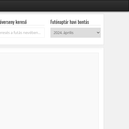
óverseny kereső
Futónaptár havi bontás
resés...