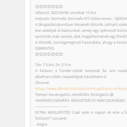
😊😊😊😊😊😊😊
Időpont: 2023.04.08. szombat 10 óra
Helyszín: Normafa, Normafa 477 Hütte-terasz - ÚJDON
A látogatóközpontban felszerelt öltözők, zárható szek
ben alakítjuk ki bázisunkat, amely egy újdonsült közös
sportolás után azokat, akik megpihennének egy frissítő
A öltözők, csomagmegörző használata, ahogy a közössé
DÍJMENTES.
😊😊😊😊😊😊😊
Táv: 7.5 km, D+ 213 m
A futáson a Tündér-sziklát keressük fel, ami csod
alkalmas vidám csapatképek készítésére is
Útvonal:
https://www.alltrails.com/explore/map/fusson-a-foxx
Tempó: bevárogatós, nézelődős, fotózgatós 😃
INGYENES ESEMÉNY, REGISZTRÁCIÓ NEM SZÜKSÉGES
-----------------------------
EXTRA MEGLEPETÉS! Csak ezen a napon és erre a fu
foXXom!" cuccaink:
- bögre