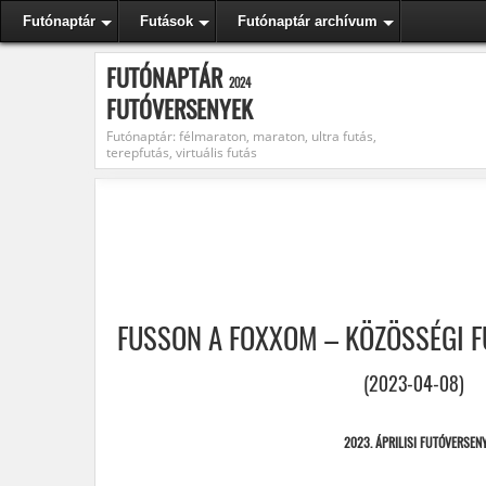
Futónaptár
Futások
Futónaptár archívum
FUTÓNAPTÁR
2024
FUTÓVERSENYEK
Futónaptár: félmaraton, maraton, ultra futás,
terepfutás, virtuális futás
FUSSON A FOXXOM – KÖZÖSSÉGI 
(2023-04-08)
2023. ÁPRILISI FUTÓVERSEN