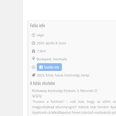
Futás info
vége
2023. április 8. (szo)
7.5km
Budapest, Normafa
További info
Címke
2023
,
futás
,
hazai
,
közösségi
,
terep
A futás részletei
RUNaway közösségi futások, 5. felvonás 🙂
🦊🦊🦊
"Fusson a foXXom" - volt már, hogy az előírt ed
megpróbáltad elsunnyogni?! Velünk már történt ily
Gyártunk rá lelkiállapotot híven tükröző motivációs 