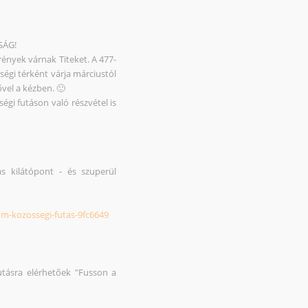
SÁG!
rények várnak Titeket. A 477-
ségi térként várja márciustól
vel a kézben. 🙂
gi futáson való részvétel is
ás kilátópont - és szuperül
om-kozossegi-futas-9fc6649
tásra elérhetőek "Fusson a