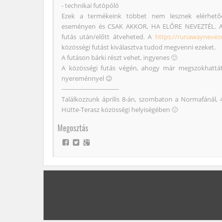
- technikai futópóló
Ezek a termékeink többet nem lesznek elérhető
eseményen és CSAK AKKOR, HA ELŐRE NEVEZTÉL. A 
futás után/előtt átveheted. A
https://runawaynevez
közösségi futást kiválasztva tudod megvenni ezeket.
A futáson bárki részt vehet, ingyenes 🙂
A közösségi futás végén, ahogy már megszokhattá
nyereménnyel 😉
-----------------------------
Találkozzunk április 8-án, szombaton a Normafánál
Hütte-Terasz közösségi helyiségében 🙂
Megosztás