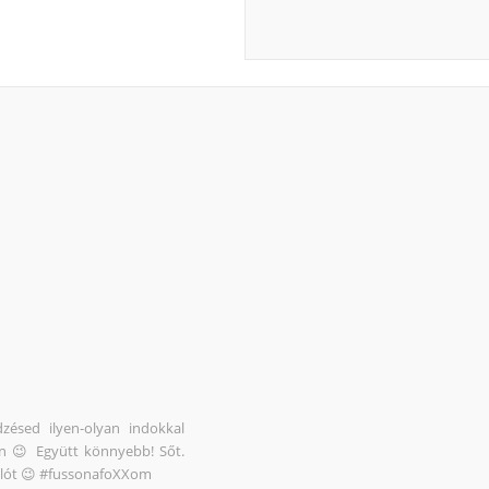
zésed ilyen-olyan indokkal
en 😉 Együtt könnyebb! Sőt.
pólót 😉 #fussonafoXXom