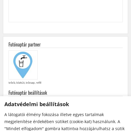
Futónaptár partner
ivóvíz, közkút, ivócsap, refill
Futónaptár beállítások
minden
futás
·
futóversenyek
·
közösségi
futások
Adatvédelmi beállítások
későbbiek elöl
·
korábbiak elöl
A látogatói élmény fokozása illetve egyes tartalmak
Futónaptár a Facebook-on
megjelenítése érdekében sütiket (cookie-kat) használunk. A
"Mindet elfogadom" gombra kattintva hozzájárulhatsz a sütik