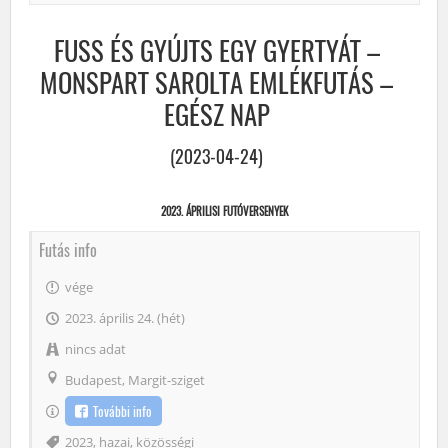
FUSS ÉS GYÚJTS EGY GYERTYÁT –
MONSPART SAROLTA EMLÉKFUTÁS –
EGÉSZ NAP
(2023-04-24)
2023. ÁPRILISI FUTÓVERSENYEK
Futás info
vége
2023. április 24. (hét)
nincs adat
Budapest, Margit-sziget
További info
Címke
2023
,
hazai
,
közösségi