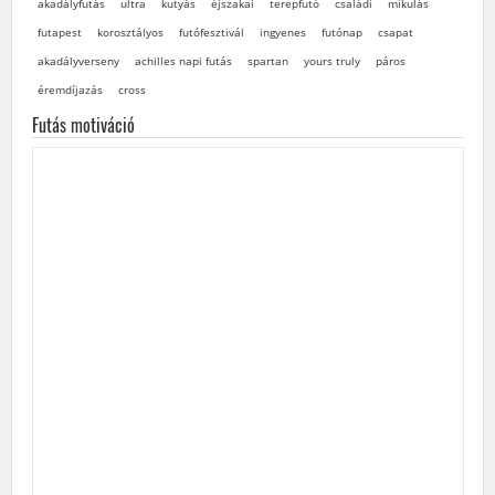
akadályfutás
ultra
kutyás
éjszakai
terepfutó
családi
mikulás
futapest
korosztályos
futófesztivál
ingyenes
futónap
csapat
akadályverseny
achilles napi futás
spartan
yours truly
páros
éremdíjazás
cross
Futás motiváció