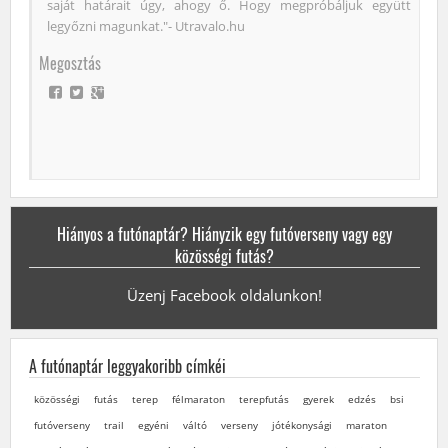
saját határait úgy, ahogy ő. Hogy megpróbáljuk együtt
legyőzni magunkat."- Utravalo.hu
Megosztás
Hiányos a futónaptár? Hiányzik egy futóverseny vagy egy
közösségi futás?
Üzenj Facebook oldalunkon!
A futónaptár leggyakoribb címkéi
közösségi
futás
terep
félmaraton
terepfutás
gyerek
edzés
bsi
futóverseny
trail
egyéni
váltó
verseny
jótékonysági
maraton