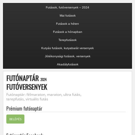
Futások, futóversenyek – 2024
Mai futások
Futások a héten
Futások a hónapban
Terepfutások
Kutyás futások, kutyabarát versenyek
Jótékonysági futások, versenyek
Akadályfutások
FUTÓNAPTÁR
2024
FUTÓVERSENYEK
Futónaptár: félmaraton, maraton, ultra futás,
terepfutás, virtuális futás
Prémium futónaptár
BELÉPÉS