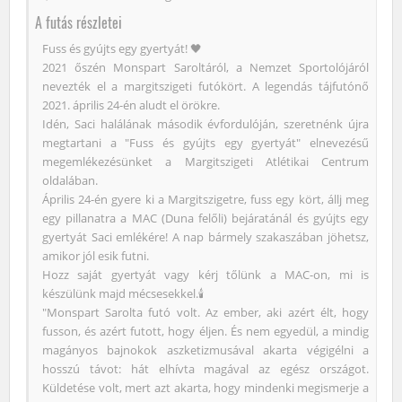
A futás részletei
Fuss és gyújts egy gyertyát! 🖤
2021 őszén Monspart Saroltáról, a Nemzet Sportolójáról
nevezték el a margitszigeti futókört. A legendás tájfutónő
2021. április 24-én aludt el örökre.
Idén, Saci halálának második évfordulóján, szeretnénk újra
megtartani a "Fuss és gyújts egy gyertyát" elnevezésű
megemlékezésünket a Margitszigeti Atlétikai Centrum
oldalában.
Április 24-én gyere ki a Margitszigetre, fuss egy kört, állj meg
egy pillanatra a MAC (Duna felőli) bejáratánál és gyújts egy
gyertyát Saci emlékére! A nap bármely szakaszában jöhetsz,
amikor jól esik futni.
Hozz saját gyertyát vagy kérj tőlünk a MAC-on, mi is
készülünk majd mécsesekkel.🕯
"Monspart Sarolta futó volt. Az ember, aki azért élt, hogy
fusson, és azért futott, hogy éljen. És nem egyedül, a mindig
magányos bajnokok aszketizmusával akarta végigélni a
hosszú távot: hát elhívta magával az egész országot.
Küldetése volt, mert azt akarta, hogy mindenki megismerje a