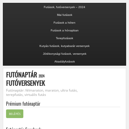
Futások, futóversenyek – 2024
Mai futások
Futások a héten
Futások a hónapban
Terepfutások
Kutyás futások, kutyabarát versenyek
Jótékonysági futások, versenyek
Akadályfutások
FUTÓNAPTÁR
2024
FUTÓVERSENYEK
Futónaptár: félmaraton, maraton, ultra futás,
terepfutás, virtuális futás
Prémium futónaptár
BELÉPÉS