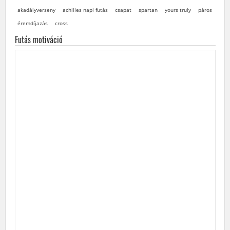
akadályverseny
achilles napi futás
csapat
spartan
yours truly
páros
éremdíjazás
cross
Futás motiváció