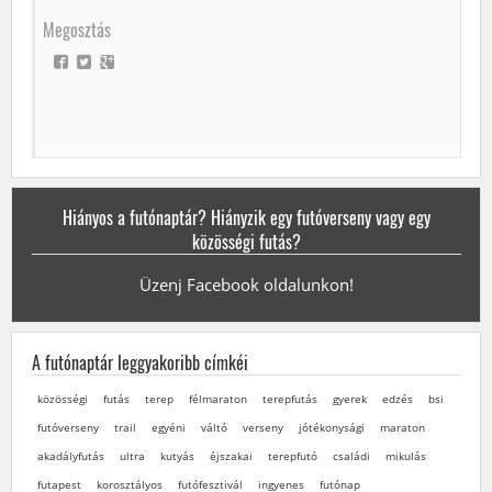
Megosztás
Hiányos a futónaptár? Hiányzik egy futóverseny vagy egy
közösségi futás?
Üzenj Facebook oldalunkon!
A futónaptár leggyakoribb címkéi
közösségi
futás
terep
félmaraton
terepfutás
gyerek
edzés
bsi
futóverseny
trail
egyéni
váltó
verseny
jótékonysági
maraton
akadályfutás
ultra
kutyás
éjszakai
terepfutó
családi
mikulás
futapest
korosztályos
futófesztivál
ingyenes
futónap