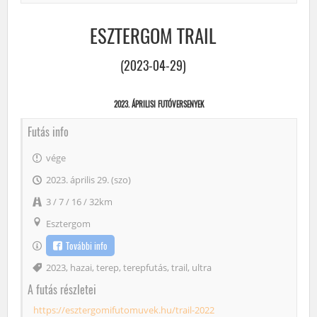
ESZTERGOM TRAIL
(2023-04-29)
2023. ÁPRILISI FUTÓVERSENYEK
Futás info
vége
2023. április 29. (szo)
3 / 7 / 16 / 32km
Esztergom
További info
Címke
2023
,
hazai
,
terep
,
terepfutás
,
trail
,
ultra
A futás részletei
https://esztergomifutomuvek.hu/trail-2022