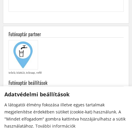
Futónaptár partner
ivóvíz, közkút, ivócsap, refill
Futónaptár beállítások
minden
futás
·
futóversenyek
·
közösségi
futások
Adatvédelmi beállítások
későbbiek elöl
·
korábbiak elöl
A látogatói élmény fokozása illetve egyes tartalmak
Futónaptár a Facebook-on
megjelenítése érdekében sütiket (cookie-kat) használunk. A
"Mindet elfogadom" gombra kattintva hozzájárulhatsz a sütik
használatához.
További információk
A futóversenyek / futások szervezői bármikor módosíthatják vagy törölhetik egy