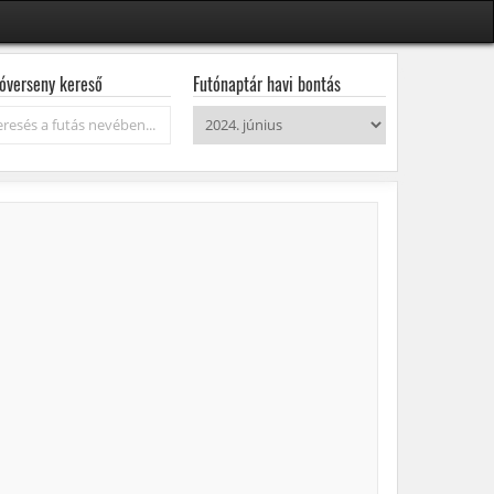
óverseny kereső
Futónaptár havi bontás
resés...