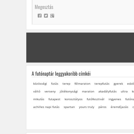
Megosztás
A futónaptár leggyakoribb címkéi
közösségi
futás
terep
félmaraton
terepfutás
gyerek
edzé
váltó
verseny
jótékonysági
maraton
akadályfutás
ultra
k
mikulás
futapest
korosztályos
futófesztivál
ingyenes
futón
achilles napi futás
spartan
yours truly
páros
éremdíjazás
c