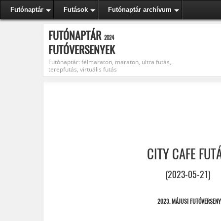
Futónaptár
Futások
Futónaptár archívum
FUTÓNAPTÁR
2024
FUTÓVERSENYEK
Futónaptár: félmaraton, maraton, ultra futás,
terepfutás, virtuális futás
CITY CAFE FUT
(2023-05-21)
2023. MÁJUSI FUTÓVERSENY