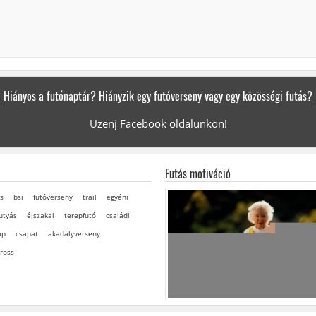
Hiányos a futónaptár? Hiányzik egy futóverseny vagy egy közösségi futás?
Üzenj Facebook oldalunkon!
Futás motiváció
s
bsi
futóverseny
trail
egyéni
utyás
éjszakai
terepfutó
családi
ap
csapat
akadályverseny
ross