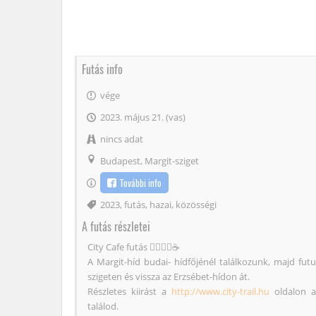
Futás info
vége
2023. május 21. (vas)
nincs adat
Budapest, Margit-sziget
További info
Címke
2023
,
futás
,
hazai
,
közösségi
A futás részletei
City Cafe futás 🏃‍♀️🏃‍♂️☕️
A Margit-híd budai- hídfőjénél találkozunk, majd fut
szigeten és vissza az Erzsébet-hídon át.
Részletes kiirást a
http://www.city-trail.hu
oldalon a
találod.