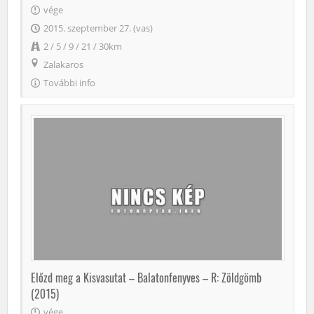
vége
2015. szeptember 27. (vas)
2 / 5 / 9 / 21 / 30km
Zalakaros
További info
Előzd meg a Kisvasutat – Balatonfenyves – R: Zöldgömb
(2015)
vége