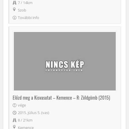
7 / 14km
Szob
További info
Előzd meg a Kisvasutat – Kemence – R: Zöldgömb (2015)
vége
2015. július 5. (vas)
8 / 21km
Kemence