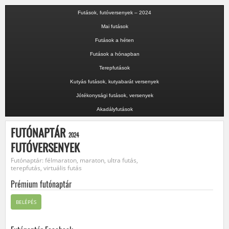
Futások, futóversenyek – 2024
Mai futások
Futások a héten
Futások a hónapban
Terepfutások
Kutyás futások, kutyabarát versenyek
Jótékonysági futások, versenyek
Akadályfutások
FUTÓNAPTÁR
2024
FUTÓVERSENYEK
Futónaptár: félmaraton, maraton, ultra futás,
terepfutás, virtuális futás
Prémium futónaptár
BELÉPÉS