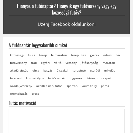
Hiányos a futónaptár? Hiányzik egy futóverseny vagy egy
közösségi futás?
Üzenj Facebook oldalunkon!
A futónaptár leggyakoribb címkéi
közösségi
futás
terep
félmaraton
terepfutás
gyerek
edzés
bsi
futóverseny
trail
egyéni
váltó
verseny
jótékonysági
maraton
akadályfutás
ultra
kutyás
éjszakai
terepfutó
családi
mikulás
futapest
korosztályos
futófesztivál
ingyenes
futónap
csapat
akadályverseny
achilles napi futás
spartan
yours truly
páros
éremdíjazás
cross
Futás motiváció