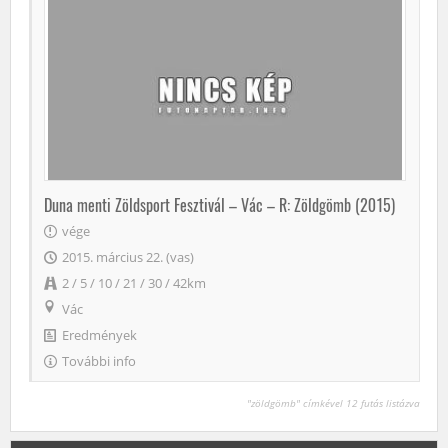
Duna menti Zöldsport Fesztivál – Vác – R: Zöldgömb (2015)
vége
2015. március 22. (vas)
2 / 5 / 10 / 21 / 30 / 42km
Vác
Eredmények
További info
"zöldgömb" címkével 12 futás listázva