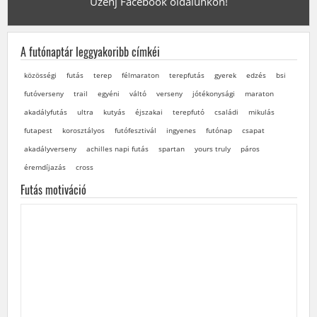
Üzenj Facebook oldalunkon!
A futónaptár leggyakoribb címkéi
közösségi
futás
terep
félmaraton
terepfutás
gyerek
edzés
bsi
futóverseny
trail
egyéni
váltó
verseny
jótékonysági
maraton
akadályfutás
ultra
kutyás
éjszakai
terepfutó
családi
mikulás
futapest
korosztályos
futófesztivál
ingyenes
futónap
csapat
akadályverseny
achilles napi futás
spartan
yours truly
páros
éremdíjazás
cross
Futás motiváció