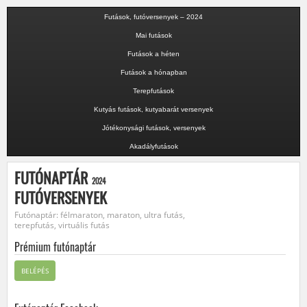
Futások, futóversenyek – 2024
Mai futások
Futások a héten
Futások a hónapban
Terepfutások
Kutyás futások, kutyabarát versenyek
Jótékonysági futások, versenyek
Akadályfutások
FUTÓNAPTÁR
2024
FUTÓVERSENYEK
Futónaptár: félmaraton, maraton, ultra futás,
terepfutás, virtuális futás
Prémium futónaptár
BELÉPÉS