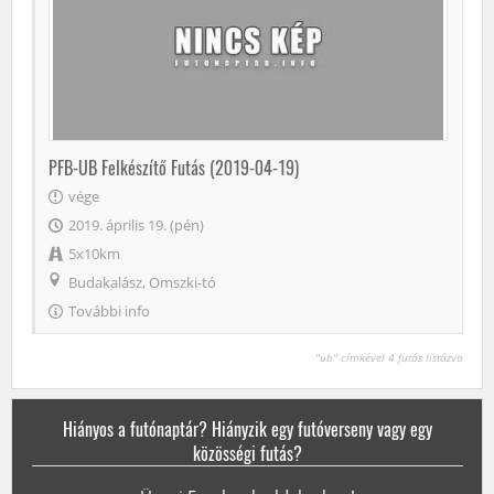
PFB-UB Felkészítő Futás (2019-04-19)
vége
2019. április 19. (pén)
5x10km
Budakalász, Omszki-tó
További info
"ub" címkével 4 futás listázva
Hiányos a futónaptár? Hiányzik egy futóverseny vagy egy
közösségi futás?