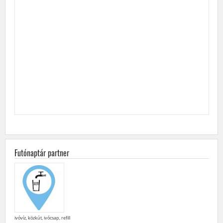
Futónaptár partner
ivóvíz, közkút, ivócsap, refill