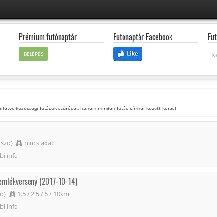
Prémium futónaptár
Futónaptár Facebook
Fut
Ke
BELÉPÉS
 illetve közösségi futások szűrését, hanem minden futás címkéi között keres!
(szo)
nincs adat
i info
emlékverseny (2017-10-14)
zo)
1.5 / 2.5 / 5 / 10km
i info