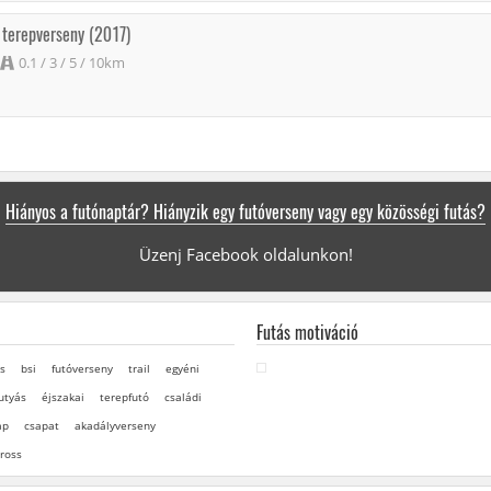
s terepverseny (2017)
0.1 / 3 / 5 / 10km
Hiányos a futónaptár? Hiányzik egy futóverseny vagy egy közösségi futás?
Üzenj Facebook oldalunkon!
Futás motiváció
s
bsi
futóverseny
trail
egyéni
utyás
éjszakai
terepfutó
családi
ap
csapat
akadályverseny
ross