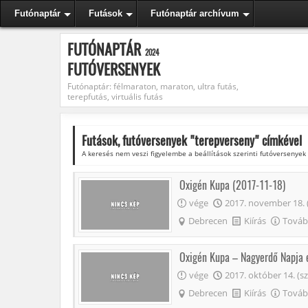
Futónaptár
Futások
Futónaptár archívum
FUTÓNAPTÁR
2024
FUTÓVERSENYEK
Futónaptár: félmaraton, maraton, ultra futás,
terepfutás, virtuális futás
Futások, futóversenyek "
terepverseny
" címkével
A keresés nem veszi figyelembe a beállítások szerinti futóversenyek
Oxigén Kupa (2017-11-18)
vége
2017. november 18. 
Debrecen
Kiírás
Tovább
Oxigén Kupa – Nagyerdő Napja 
vége
2017. október 14. (s
Debrecen
Kiírás
Tovább