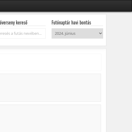
óverseny kereső
Futónaptár havi bontás
resés...