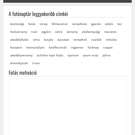
A futónaptár leggyakoribb címkéi
közösségi
futás
terep
félmaraton
terepfutás
gyerek
edzés
bsi
futóverseny
trail
egyéni
váltó
verseny
jótékonysági
maraton
akadályfutás
ultra
kutyás
éjszakai
terepfutó
családi
mikulás
futapest
korosztályos
futófesztivál
ingyenes
futónap
csapat
akadályverseny
achilles napi futás
spartan
yours truly
páros
éremdíjazás
cross
Futás motiváció