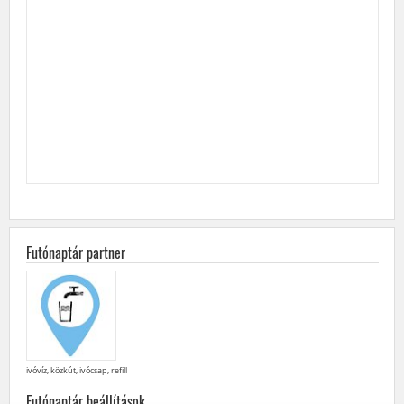
Futónaptár partner
ivóvíz, közkút, ivócsap, refill
Futónaptár beállítások