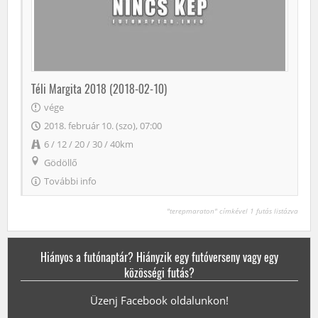
Téli Margita 2018 (2018-02-10)
vége
2018. február 10. (szo), 07:00
6 / 12 / 20 / 30 / 40km
Gödöllő
További info
"terepmaraton" címkével 1 futás listázva
Hiányos a futónaptár? Hiányzik egy futóverseny vagy egy
közösségi futás?
Üzenj Facebook oldalunkon!