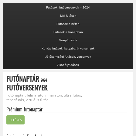
Futások, futóversenyek – 2024
Mai futások
Futások a héten
Futások a hónapban
Terepfutások
Kutyás futások, kutyabarát versenyek
Jótékonysági futások, versenyek
Akadályfutások
FUTÓNAPTÁR
2024
FUTÓVERSENYEK
Futónaptár: félmaraton, maraton, ultra futás,
terepfutás, virtuális futás
Prémium futónaptár
BELÉPÉS