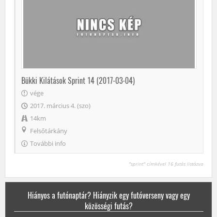
Bükki Kilátások Sprint 14 (2017-03-04)
vége
2017. március 4. (szo)
14km
Felsőtárkány
További info
"sprint" címkével 16 futás listázva
Hiányos a futónaptár? Hiányzik egy futóverseny vagy egy
közösségi futás?