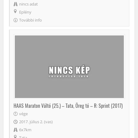
nincs adat
Eplény
További info
HAAS Maraton Váltó (25.) – Tata, Öreg tó – R: Sprint (2017)
vége
2017. július 2. (vas)
6x7km
Tata