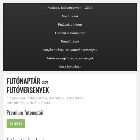
Futások, futóversenyek – 2024
Mai futások
Futások a héten
Futások a hónapban
Terepfutások
Kutyás futások, kutyabarát versenyek
Jótékonysági futások, versenyek
Akadályfutások
FUTÓNAPTÁR
2024
FUTÓVERSENYEK
Futónaptár: félmaraton, maraton, ultra futás,
terepfutás, virtuális futás
Prémium futónaptár
BELÉPÉS