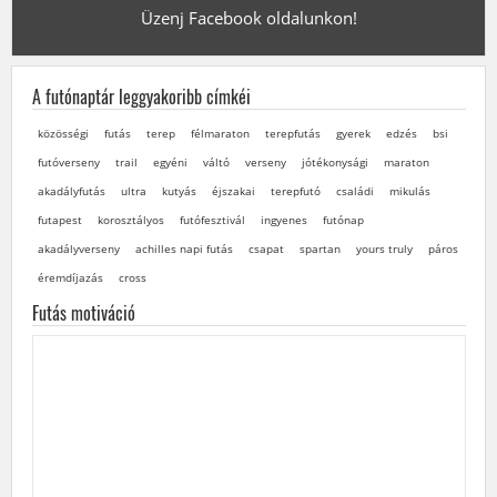
Üzenj Facebook oldalunkon!
A futónaptár leggyakoribb címkéi
közösségi
futás
terep
félmaraton
terepfutás
gyerek
edzés
bsi
futóverseny
trail
egyéni
váltó
verseny
jótékonysági
maraton
akadályfutás
ultra
kutyás
éjszakai
terepfutó
családi
mikulás
futapest
korosztályos
futófesztivál
ingyenes
futónap
akadályverseny
achilles napi futás
csapat
spartan
yours truly
páros
éremdíjazás
cross
Futás motiváció