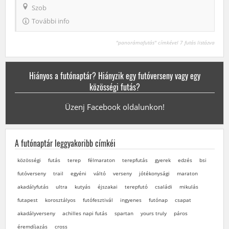
Szob
További info
"panorámafutás" címkével 7 futás listázva
Hiányos a futónaptár? Hiányzik egy futóverseny vagy egy
közösségi futás?
Üzenj Facebook oldalunkon!
A futónaptár leggyakoribb címkéi
közösségi
futás
terep
félmaraton
terepfutás
gyerek
edzés
bsi
futóverseny
trail
egyéni
váltó
verseny
jótékonysági
maraton
akadályfutás
ultra
kutyás
éjszakai
terepfutó
családi
mikulás
futapest
korosztályos
futófesztivál
ingyenes
futónap
csapat
akadályverseny
achilles napi futás
spartan
yours truly
páros
éremdíjazás
cross