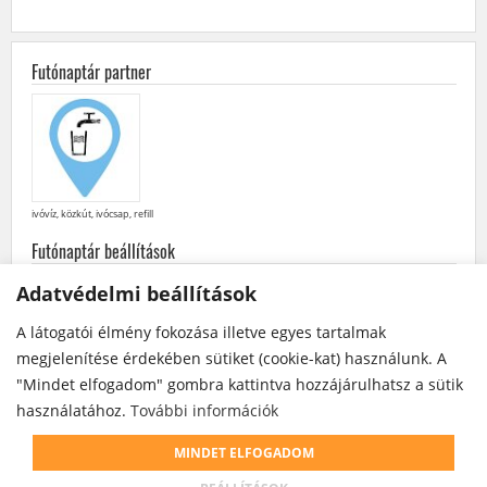
Futónaptár partner
ivóvíz, közkút, ivócsap, refill
Futónaptár beállítások
minden
futás
·
futóversenyek
·
közösségi
futások
Adatvédelmi beállítások
későbbiek elöl
·
korábbiak elöl
A látogatói élmény fokozása illetve egyes tartalmak
Futónaptár a Facebook-on
megjelenítése érdekében sütiket (cookie-kat) használunk. A
"Mindet elfogadom" gombra kattintva hozzájárulhatsz a sütik
használatához.
További információk
A futóversenyek / futások szervezői bármikor módosíthatják vagy törölhetik egy
futóverseny / futás kiírását. Az ebből származó esetleges károkért a futónaptár
MINDET ELFOGADOM
üzemeltetője felelősséget nem vállal.
© futonaptar.info | Futónaptár, futóversenyek - 2024 | Terepfutás, ultra futás,