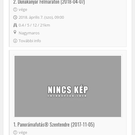
2. Dunakanyar Félmaraton (2018-04-07)
vége
2018. április 7. (szo), 09:00
0.4 / 5 / 12 / 21km
Nagymaros
További info
1. Panorámafutás® Szentendre (2017-11-05)
vége