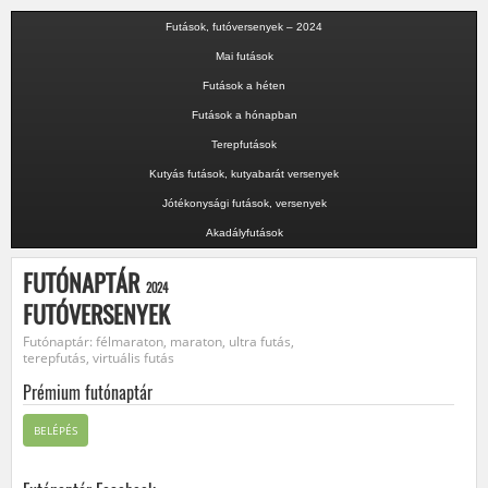
Futások, futóversenyek – 2024
Mai futások
Futások a héten
Futások a hónapban
Terepfutások
Kutyás futások, kutyabarát versenyek
Jótékonysági futások, versenyek
Akadályfutások
FUTÓNAPTÁR
2024
FUTÓVERSENYEK
Futónaptár: félmaraton, maraton, ultra futás,
terepfutás, virtuális futás
Prémium futónaptár
BELÉPÉS