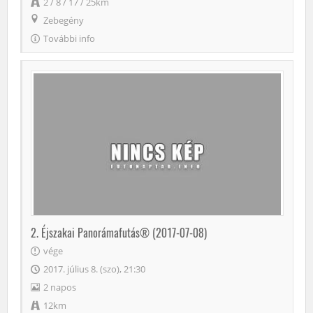
2 / 8 / 17 / 25km
Zebegény
További info
2. Éjszakai Panorámafutás® (2017-07-08)
vége
2017. július 8. (szo), 21:30
2 napos
12km