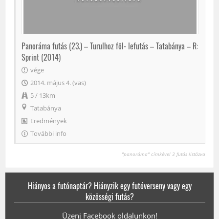
Panoráma futás (23.) – Turulhoz föl- lefutás – Tatabánya – R:
Sprint (2014)
vége
2014. május 4. (vas)
5 / 13km
Tatabánya
Eredmények
További info
"panoráma" címkével 3 futás listázva
Hiányos a futónaptár? Hiányzik egy futóverseny vagy egy
közösségi futás?
Üzenj Facebook oldalunkon!