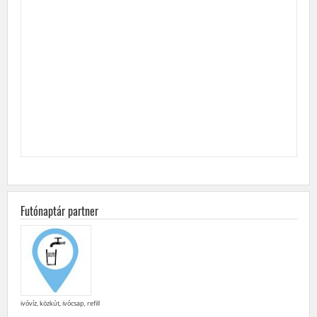
Futónaptár partner
ivóvíz, közkút, ivócsap, refill