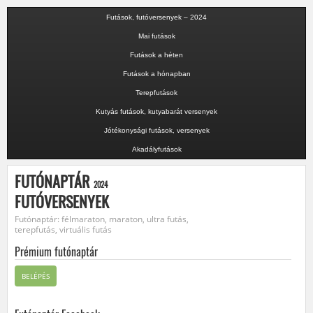
Futások, futóversenyek – 2024
Mai futások
Futások a héten
Futások a hónapban
Terepfutások
Kutyás futások, kutyabarát versenyek
Jótékonysági futások, versenyek
Akadályfutások
FUTÓNAPTÁR
2024
FUTÓVERSENYEK
Futónaptár: félmaraton, maraton, ultra futás,
terepfutás, virtuális futás
Prémium futónaptár
BELÉPÉS