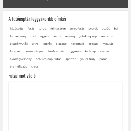
A futónaptár leggyakoribb címkéi
közösségi
futás
terep
félmaraton
terepfutás
gyerek
edzés
bsi
futóverseny
trail
egyéni
váltó
verseny
jótékonysági
maraton
akadályfutás
ultra
kutyás
éjszakai
terepfutó
családi
mikulás
futapest
korosztályos
futófesztivál
ingyenes
futónap
csapat
akadályverseny
achilles napi futás
spartan
yours truly
páros
éremdíjazás
cross
Futás motiváció