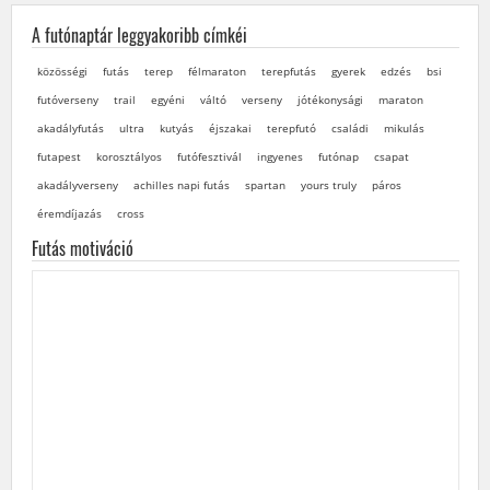
A futónaptár leggyakoribb címkéi
közösségi
futás
terep
félmaraton
terepfutás
gyerek
edzés
bsi
futóverseny
trail
egyéni
váltó
verseny
jótékonysági
maraton
akadályfutás
ultra
kutyás
éjszakai
terepfutó
családi
mikulás
futapest
korosztályos
futófesztivál
ingyenes
futónap
csapat
akadályverseny
achilles napi futás
spartan
yours truly
páros
éremdíjazás
cross
Futás motiváció