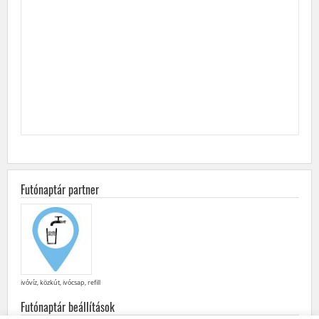
Futónaptár partner
ivóvíz, közkút, ivócsap, refill
Futónaptár beállítások