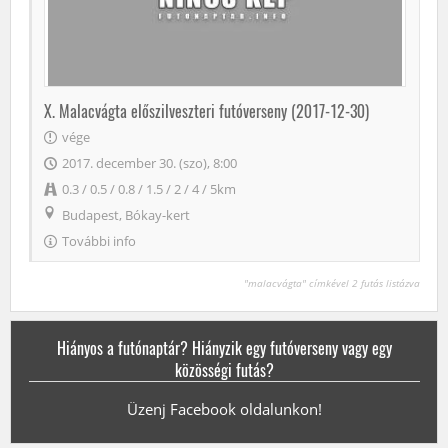
X. Malacvágta előszilveszteri futóverseny (2017-12-30)
vége
2017. december 30. (szo), 8:00
0.3 / 0.5 / 0.8 / 1.5 / 2 / 4 / 5km
Budapest, Bókay-kert
További info
"malacvágta" címkével 2 futás listázva
Hiányos a futónaptár? Hiányzik egy futóverseny vagy egy
közösségi futás?
Üzenj Facebook oldalunkon!