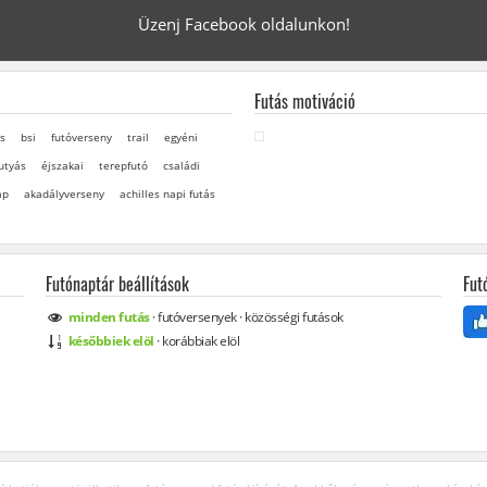
Üzenj Facebook oldalunkon!
Futás motiváció
s
bsi
futóverseny
trail
egyéni
utyás
éjszakai
terepfutó
családi
ap
akadályverseny
achilles napi futás
Futónaptár beállítások
Fut
minden
futás
·
futóversenyek
·
közösségi
futások
későbbiek elöl
·
korábbiak elöl