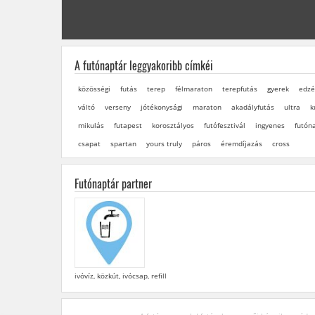
A futónaptár leggyakoribb címkéi
közösségi
futás
terep
félmaraton
terepfutás
gyerek
edzé
váltó
verseny
jótékonysági
maraton
akadályfutás
ultra
k
mikulás
futapest
korosztályos
futófesztivál
ingyenes
futón
csapat
spartan
yours truly
páros
éremdíjazás
cross
Futónaptár partner
ivóvíz, közkút, ivócsap, refill