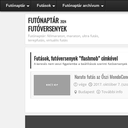
Futónaptár
Futások
Futónaptár archívum
FUTÓNAPTÁR
2024
FUTÓVERSENYEK
Futónaptár: félmaraton, maraton, ultra futás,
terepfutás, virtuális futás
Futások, futóversenyek "
flashmob
" címkével
A keresés nem veszi figyelembe a beállítások szerinti futóversenyek
Naruto futás az Őszi MondoCon
vége
2017. október 7. (szo
Budapest
További info