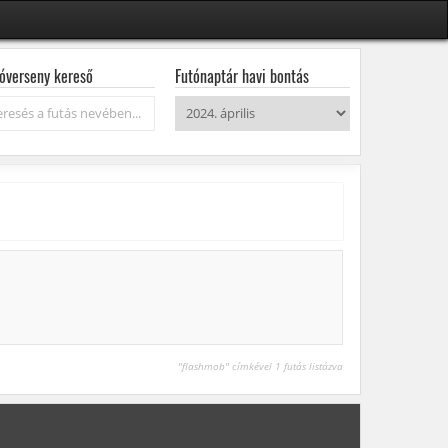
óverseny kereső
Futónaptár havi bontás
resés...
"flashmob" címkével 1 futás listázva