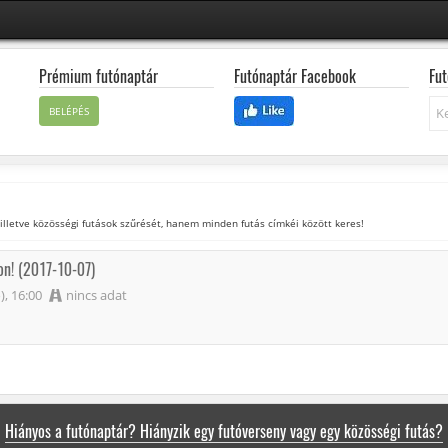
Prémium futónaptár
Futónaptár Facebook
Fut
Ke
BELÉPÉS
 illetve közösségi futások szűrését, hanem minden futás címkéi között keres!
on! (2017-10-07)
), 16:00
nincs adat
Hiányos a futónaptár? Hiányzik egy futóverseny vagy egy közösségi futás?