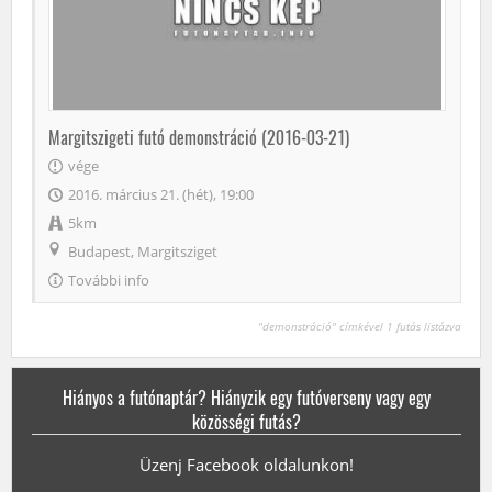
Margitszigeti futó demonstráció (2016-03-21)
vége
2016. március 21. (hét), 19:00
5km
Budapest, Margitsziget
További info
"demonstráció" címkével 1 futás listázva
Hiányos a futónaptár? Hiányzik egy futóverseny vagy egy
közösségi futás?
Üzenj Facebook oldalunkon!