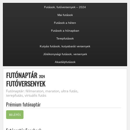
Futások, futóversenyek – 2024
Mai futások
Futások a héten
Futások a hónapban
Terepfutások
Kutyás futások, kutyabarát versenyek
Jótékonysági futások, versenyek
Akadályfutások
FUTÓNAPTÁR
2024
FUTÓVERSENYEK
Futónaptár: félmaraton, maraton, ultra futás,
terepfutás, virtuális futás
Prémium futónaptár
BELÉPÉS