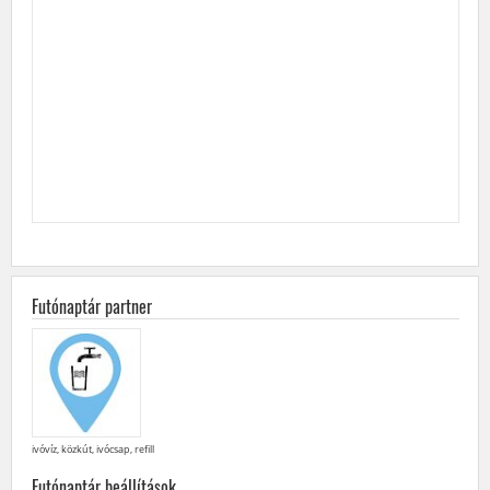
Futónaptár partner
ivóvíz, közkút, ivócsap, refill
Futónaptár beállítások