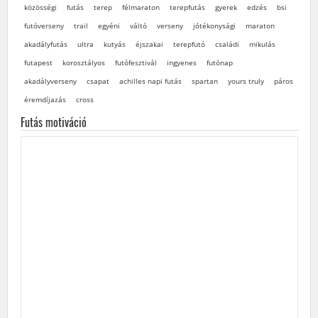
közösségi
futás
terep
félmaraton
terepfutás
gyerek
edzés
bsi
futóverseny
trail
egyéni
váltó
verseny
jótékonysági
maraton
akadályfutás
ultra
kutyás
éjszakai
terepfutó
családi
mikulás
futapest
korosztályos
futófesztivál
ingyenes
futónap
akadályverseny
csapat
achilles napi futás
spartan
yours truly
páros
éremdíjazás
cross
Futás motiváció