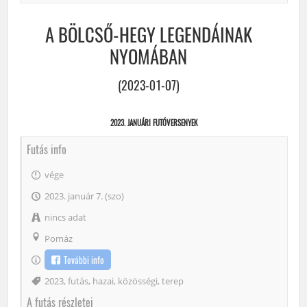
A BÖLCSŐ-HEGY LEGENDÁINAK
NYOMÁBAN
(2023-01-07)
2023. JANUÁRI FUTÓVERSENYEK
Futás info
vége
2023. január 7. (szo)
nincs adat
Pomáz
További info
Címke
2023
,
futás
,
hazai
,
közösségi
,
terep
A futás részletei