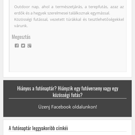
Outdoor nap, ahol a természetjárás, a terepfutás, azaz az
erdők és a hegyek szerelmesei találkoznak egymással.
Közösségi futással, vezetett túrákkal és tesztlehetőségekkel
várunk.
Megosztás
Hiányos a futónaptár? Hiányzik egy futóverseny vagy egy
közösségi futás?
Üzenj Facebook oldalunkon!
A futónaptár leggyakoribb címkéi