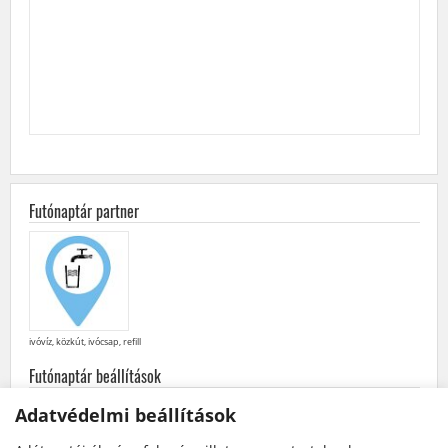
Futónaptár partner
ivóvíz, közkút, ivócsap, refill
Futónaptár beállítások
minden
futás
·
futóversenyek
·
közösségi
futások
Adatvédelmi beállítások
későbbiek elöl
·
korábbiak elöl