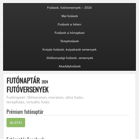
Futások, futóversenyek – 2024
Mai futások
Futások a héten
Futások a hónapban
Terepfutások
Kutyás futások, kutyabarát versenyek
Jótékonysági futások, versenyek
Akadályfutások
FUTÓNAPTÁR
2024
FUTÓVERSENYEK
Futónaptár: félmaraton, maraton, ultra futás,
terepfutás, virtuális futás
Prémium futónaptár
BELÉPÉS