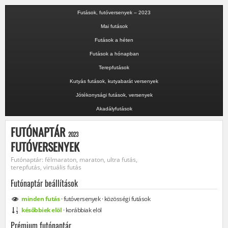
Futások, futóversenyek – 2023
Mai futások
Futások a héten
Futások a hónapban
Terepfutások
Kutyás futások, kutyabarát versenyek
Jótékonysági futások, versenyek
Akadályfutások
FUTÓNAPTÁR
2023
FUTÓVERSENYEK
Futónaptár: félmaraton, maraton, ultra futás,
terepfutás, virtuális futás
Futónaptár beállítások
minden
futás
·
futóversenyek
·
közösségi
futások
későbbiek elöl
·
korábbiak elöl
Prémium futónaptár