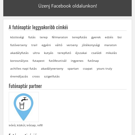
Üzenj Facebook oldalunkon!
A futónaptár leggyakoribb címkéi
közösségi
futás
terep
félmaraton
terepfutás
gyerek
edzés
bsi
futóverseny
trail
egyéni
váltó
verseny
jótékonysági
maraton
akadályfutás
ultra
kutyás
terepfutó
éjszakai
családi
mikulás
korosztályos
futapest
futófesztivál
ingyenes
futónap
achilles napi futás
akadályverseny
spartan
csapat
yours truly
éremdíjazás
cross
szigetfutás
Futónaptár partner
ivóvíz, közkút, ivócsap, refill