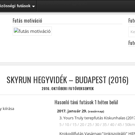
Videók
Kilométer gyűjtés
özösségi futások
Futás motiváció
Fut
Ker
Fut
SKYRUN HEGYVIDÉK – BUDAPEST (2016)
2016. OKTÓBERI FUTÓVERSENYEK
Hasonló távú futások 1 héten belül
 kiírása
2017. január 29.
(vasárnap)
3. Yours Truly terepfutás Kiskunhalas (201
5 / 10 / 15 / 20 / 25 / 30 / 35 / 40 / 45 / 50k
Krokodilfutás Vasárnap:”önkiszolgáló” HE