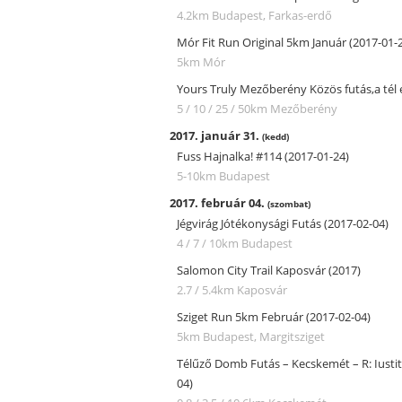
4.2km
Budapest, Farkas-erdő
Mór Fit Run Original 5km Január (2017-01-
5km
Mór
Yours Truly Mezőberény Közös futás,a tél 
5 / 10 / 25 / 50km
Mezőberény
2017. január 31.
(kedd)
Fuss Hajnalka! #114 (2017-01-24)
5-10km
Budapest
2017. február 04.
(szombat)
Jégvirág Jótékonysági Futás (2017-02-04)
4 / 7 / 10km
Budapest
Salomon City Trail Kaposvár (2017)
2.7 / 5.4km
Kaposvár
Sziget Run 5km Február (2017-02-04)
5km
Budapest, Margitsziget
Télűző Domb Futás – Kecskemét – R: Iusti
04)