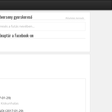
óverseny gyorskereső
Részletes keresés
esés...
ónaptár a Facebook-on
7-01-29)
m
Kiskunhalas
NDI (2017-01-29)