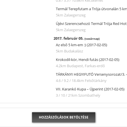
0.8 / 3.5 / 10.6km
Kecskemét
Termál Terepfutam a Trója útvonalán 5 km
5km
Zalaegerszeg
Újévi Szerencsehozó Termál Trója Red Hot
5km
Zalaegerszeg
2017. február 05.
(vasárnap)
Az első 5 km-em :) (2017-02-05)
5km
Budakalász
Krokodil-kör, Hendi futás (2017-02-05)
4.2km
Budapest, Farkas-erdő
TÁRKÁNYI HEGYIFUTÓ Versenysorozat/3. – F
4.6 / 9.2 / 18.4km
Felsőtárkány
VII. Karankó Kupa – Újperint (2017-02-05)
3 / 10 / 21km
Szombathely
HOZZÁSZÓLÁSOK BETÖLTÉSE