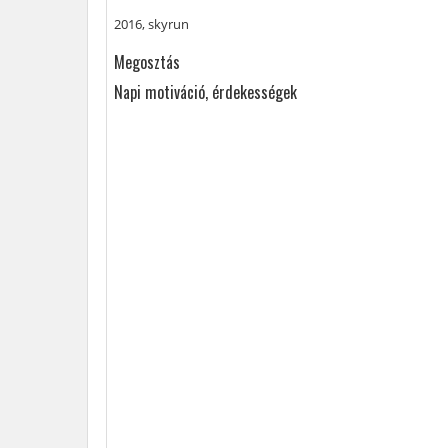
információk
Címke
2016
,
skyrun
a
Megosztás
futóversenyről:
Napi motiváció, érdekességek