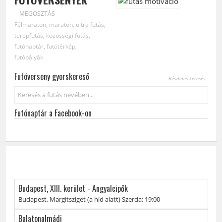
MEGOSZTÁS
Félmaraton, maraton, ultra futás,
terepfutás, közösségi futás,
futónaptár, futótérkép,
futópályák
Futóverseny gyorskereső
Részletes keresés
Keresés...
Futónaptár a Facebook-on
Budapest, XIII. kerület - Angyalcipők
BSI - KÖZÖSSÉGI FUTÁSOK ORSZÁGSZERTE, MINDEN
HÉTEN
A
Budapest, Margitsziget (a híd alatt)
A
Szerda: 19:00
futás
futás
Balatonalmádi
helyszíne:
időpontja: