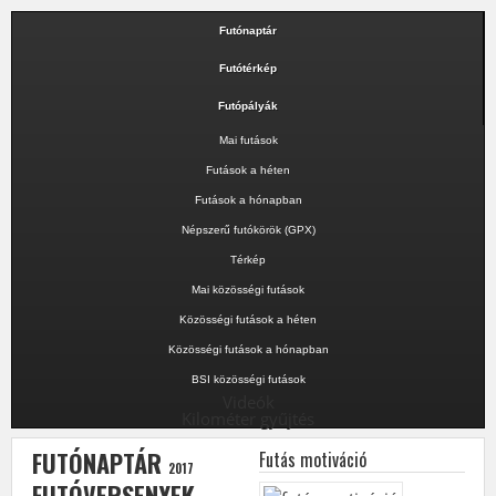
Futónaptár
Futótérkép
Futópályák
Mai futások
Futások a héten
Futások a hónapban
Népszerű futókörök (GPX)
Térkép
Mai közösségi futások
Közösségi futások a héten
Közösségi futások a hónapban
BSI közösségi futások
Videók
Kilométer gyűjtés
FUTÓNAPTÁR
Futás motiváció
2017
FUTÓVERSENYEK