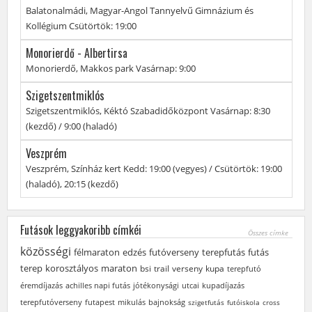
A
Balatonalmádi, Magyar-Angol Tannyelvű Gimnázium és
futás
Kollégium
A
Csütörtök: 19:00
helyszíne:
futás
Monorierdő - Albertirsa
időpontja:
A
Monorierdő, Makkos park
A
Vasárnap: 9:00
futás
futás
Szigetszentmiklós
helyszíne:
időpontja:
A
Szigetszentmiklós, Kéktó Szabadidőközpont
A
Vasárnap: 8:30
futás
(kezdő) / 9:00 (haladó)
futás
helyszíne:
időpontja:
Veszprém
A
Veszprém, Színház kert
A
Kedd: 19:00 (vegyes) / Csütörtök: 19:00
futás
(haladó), 20:15 (kezdő)
futás
helyszíne:
időpontja:
Futások leggyakoribb címkéi
Összes címke
közösségi
félmaraton
edzés
futóverseny
terepfutás
futás
terep
korosztályos
maraton
bsi
trail
verseny
kupa
terepfutó
éremdíjazás
achilles napi futás
jótékonysági
utcai
kupadíjazás
terepfutóverseny
futapest
mikulás
bajnokság
szigetfutás
futóiskola
cross