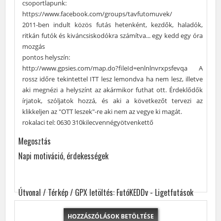
csoportlapunk:
https://www.facebook.com/groups/tavfutomuvek/
2011-ben indult közös futás hetenként, kezdők, haladók,
ritkán futók és kiváncsiskodókra számítva... egy kedd egy óra
mozgás
pontos helyszín:
http://www.gpsies.com/map.do?fileId=enlnlnvrxpsfevqa A
rossz időre tekintettel ITT lesz lemondva ha nem lesz, illetve
aki megnézi a helyszínt az akármikor futhat ott. Érdeklődők
írjatok, szóljatok hozzá, és aki a következőt tervezi az
klikkeljen az "OTT leszek"-re aki nem az vegye ki magát.
rokalaci tel: 0630 310kilecvennégyötvenkettő
Megosztás
Napi motiváció, érdekességek
Útvonal / Térkép / GPX letöltés: FutóKEDDv - Ligetfutások
HOZZÁSZÓLÁSOK BETÖLTÉSE