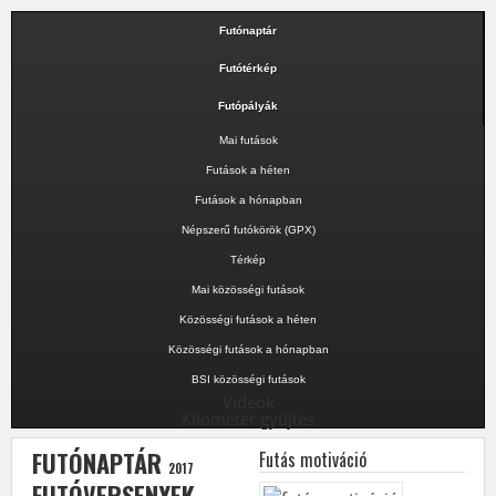
Futónaptár
Futótérkép
Futópályák
Mai futások
Futások a héten
Futások a hónapban
Népszerű futókörök (GPX)
Térkép
Mai közösségi futások
Közösségi futások a héten
Közösségi futások a hónapban
BSI közösségi futások
Videók
Kilométer gyűjtés
FUTÓNAPTÁR
Futás motiváció
2017
FUTÓVERSENYEK