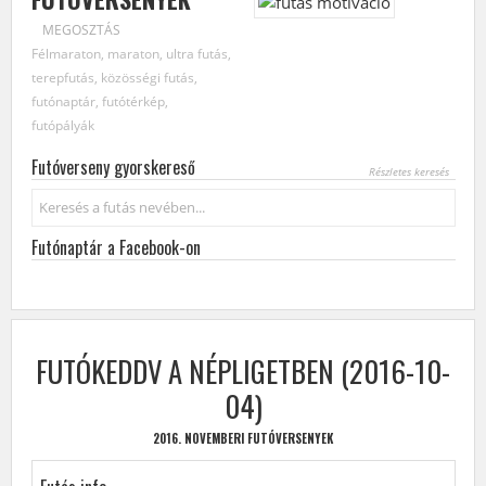
MEGOSZTÁS
Félmaraton, maraton, ultra futás,
terepfutás, közösségi futás,
futónaptár, futótérkép,
futópályák
Futóverseny gyorskereső
Részletes keresés
Keresés...
Futónaptár a Facebook-on
FUTÓKEDDV A NÉPLIGETBEN (2016-10-
04)
2016. NOVEMBERI FUTÓVERSENYEK