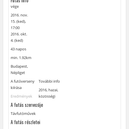
Futás info
vége
vége
A
2016. nov.
futóverseny
15. (ked),
időpontja:
17:00
2016. okt.
4. (ked)
43
43 napos
napos
A
min. 1.92km
futóverseny
A
Budapest,
távja:
futóverseny
Népliget
helyszíne:
A
A futóverseny
További
További info
futóverseny
kiírása
információk
Címke
2016
,
hazai
,
kiírása:
a
Eredmények
közösségi
futóversenyről:
A futás szervezője
Távfutóművek
A futás részletei