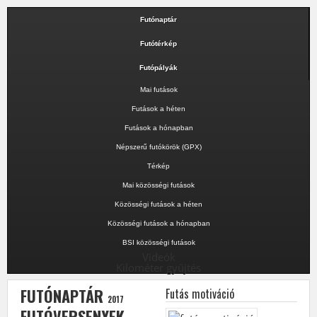
Futónaptár
Futótérkép
Futópályák
Mai futások
Futások a héten
Futások a hónapban
Népszerű futókörök (GPX)
Térkép
Mai közösségi futások
Közösségi futások a héten
Közösségi futások a hónapban
BSI közösségi futások
Videók
Kilométer gyűjtés
FUTÓNAPTÁR
Futás motiváció
2017
FUTÓVERSENYEK