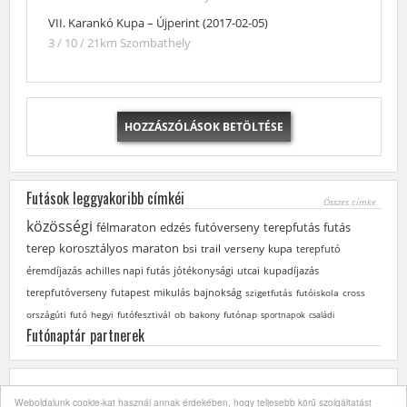
VII. Karankó Kupa – Újperint (2017-02-05)
3 / 10 / 21km
Szombathely
HOZZÁSZÓLÁSOK BETÖLTÉSE
Futások leggyakoribb címkéi
Összes címke
közösségi
félmaraton
edzés
futóverseny
terepfutás
futás
terep
korosztályos
maraton
bsi
trail
verseny
kupa
terepfutó
éremdíjazás
achilles napi futás
jótékonysági
utcai
kupadíjazás
terepfutóverseny
futapest
mikulás
bajnokság
szigetfutás
futóiskola
cross
országúti
futó
hegyi
futófesztivál
ob
bakony
futónap
sportnapok
családi
Futónaptár partnerek
A futóversenyek / futások szervezői bármikor módosíthatnak vagy törölhetnek
Weboldalunk cookie-kat használ annak érdekében, hogy teljesebb körű szolgáltatást