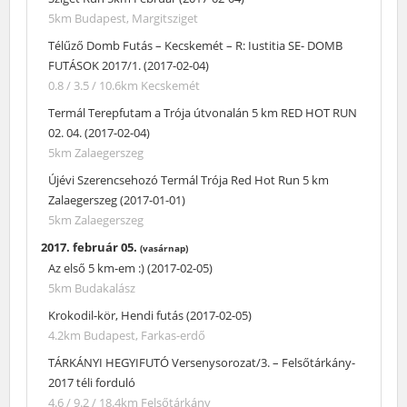
5km
Budapest, Margitsziget
Télűző Domb Futás – Kecskemét – R: Iustitia SE- DOMB
FUTÁSOK 2017/1. (2017-02-04)
0.8 / 3.5 / 10.6km
Kecskemét
Termál Terepfutam a Trója útvonalán 5 km RED HOT RUN
02. 04. (2017-02-04)
5km
Zalaegerszeg
Újévi Szerencsehozó Termál Trója Red Hot Run 5 km
Zalaegerszeg (2017-01-01)
5km
Zalaegerszeg
2017. február 05.
(vasárnap)
Az első 5 km-em :) (2017-02-05)
5km
Budakalász
Krokodil-kör, Hendi futás (2017-02-05)
4.2km
Budapest, Farkas-erdő
TÁRKÁNYI HEGYIFUTÓ Versenysorozat/3. – Felsőtárkány-
2017 téli forduló
4.6 / 9.2 / 18.4km
Felsőtárkány