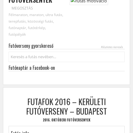
MEGOSZTÁS
Félmaraton, maraton, ultra futás,
terepfutás, közösségi futás,
futónaptár, futótérkép,
futópályák
Futóverseny gyorskereső
Részletes keresés
Keresés...
Futónaptár a Facebook-on
FUTAFOK 2016 – KERÜLETI
FUTÓVERSENY – BUDAPEST
2016. OKTÓBERI FUTÓVERSENYEK