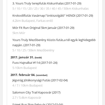
3. Yours Truly terepfutás Kiskunhalas (2017-01-29)
5 / 10 / 15 / 20 / 25 / 30 / 35 / 40 / 45 / 50km
Kiskunhalas
Krokodilfutás Vasárnap:”önkiszolgáló” HENDI (2017-01-29)
4.2km
Budapest, Farkas-erdő
Mór Fit Run Original 5km Január (2017-01-29)
5km
Mór
Yours Truly Mezőberény Közös futás,a tél egyik leghidegebb
napján. (2017-01-29)
5 / 10 / 25 / 50km
Mezőberény
2017. január 31.
(kedd)
Fuss Hajnalka! #114 (2017-01-24)
5-10km
Budapest
2017. február 04.
(szombat)
Jégvirág Jótékonysági Futás (2017-02-04)
4 / 7 / 10km
Budapest
Salomon City Trail Kaposvár (2017)
2.7 / 5.4km
Kaposvár
Sziget Run 5km Február (2017-02-04)