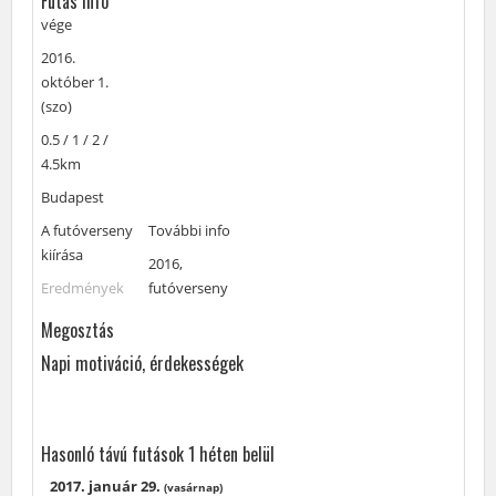
Futás info
vége
vége
A
2016.
futóverseny
október 1.
időpontja:
(szo)
A
0.5 / 1 / 2 /
futóverseny
4.5km
távja:
A
Budapest
futóverseny
A
A futóverseny
További
További info
helyszíne:
futóverseny
kiírása
információk
Címke
2016
,
kiírása:
a
Eredmények
futóverseny
futóversenyről:
Megosztás
Napi motiváció, érdekességek
Hasonló távú futások 1 héten belül
2017. január 29.
(vasárnap)