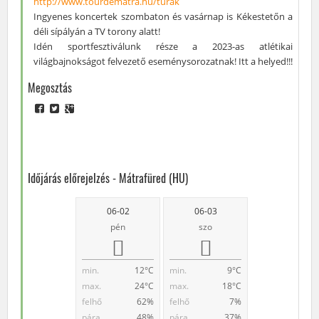
http://www.tourdematra.hu/turak
Ingyenes koncertek szombaton és vasárnap is Kékestetőn a
déli sípályán a TV torony alatt!
Idén sportfesztiválunk része a 2023-as atlétikai
világbajnokságot felvezető eseménysorozatnak! Itt a helyed!!!
Megosztás
Időjárás előrejelzés - Mátrafüred (HU)
06-02
06-03
pén
szo
min.
12°C
min.
9°C
max.
24°C
max.
18°C
felhő
62%
felhő
7%
pára
48%
pára
37%