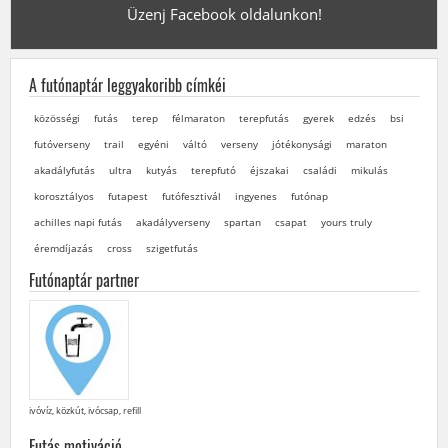
Üzenj Facebook oldalunkon!
A futónaptár leggyakoribb címkéi
közösségi
futás
terep
félmaraton
terepfutás
gyerek
edzés
bsi
futóverseny
trail
egyéni
váltó
verseny
jótékonysági
maraton
akadályfutás
ultra
kutyás
terepfutó
éjszakai
családi
mikulás
korosztályos
futapest
futófesztivál
ingyenes
futónap
achilles napi futás
akadályverseny
spartan
csapat
yours truly
éremdíjazás
cross
szigetfutás
Futónaptár partner
ivóvíz, közkút, ivócsap, refill
Futás motiváció