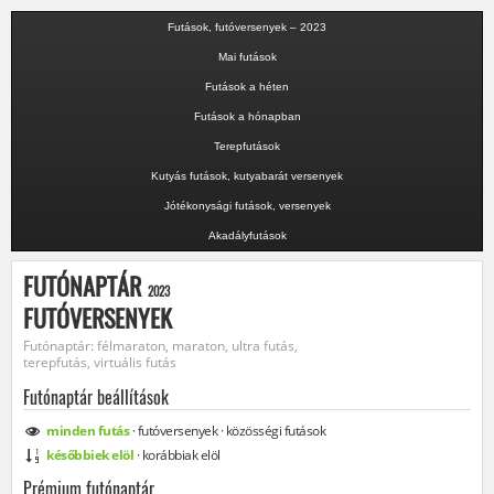
Futások, futóversenyek – 2023
Mai futások
Futások a héten
Futások a hónapban
Terepfutások
Kutyás futások, kutyabarát versenyek
Jótékonysági futások, versenyek
Akadályfutások
FUTÓNAPTÁR
2023
FUTÓVERSENYEK
Futónaptár: félmaraton, maraton, ultra futás,
terepfutás, virtuális futás
Futónaptár beállítások
minden
futás
·
futóversenyek
·
közösségi
futások
későbbiek elöl
·
korábbiak elöl
Prémium futónaptár