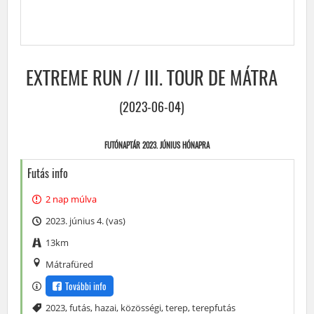
EXTREME RUN // III. TOUR DE MÁTRA
(2023-06-04)
FUTÓNAPTÁR 2023. JÚNIUS HÓNAPRA
Futás info
2 nap múlva
2023. június 4. (vas)
13km
Mátrafüred
További info
Címke
2023
,
futás
,
hazai
,
közösségi
,
terep
,
terepfutás