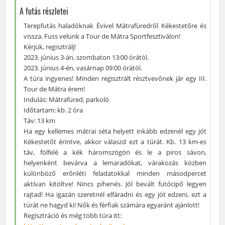
A futás részletei
Terepfutás haladóknak Évivel Mátrafüredről Kékestetőre és
vissza. Fuss velünk a Tour de Mátra Sportfesztiválon!
Kérjük, regisztrálj!
2023. június 3-án, szombaton 13:00 órától.
2023. június 4-én, vasárnap 09:00 órától.
A túra ingyenes! Minden regisztrált résztvevőnek jár egy III.
Tour de Mátra érem!
Indulás: Mátrafüred, parkoló
Időtartam: kb. 2 óra
Táv: 13 km
Ha egy kellemes mátrai séta helyett inkább edzenél egy jót
Kékestetőt érintve, akkor válaszd ezt a túrát. Kb. 13 km-es
táv, fölfelé a kék háromszögön és le a piros sávon,
helyenként bevárva a lemaradókat, várakozás közben
különböző erőnléti feladatokkal minden másodpercet
aktívan kitöltve! Nincs pihenés. Jól bevált futócipő legyen
rajtad! Ha igazán szeretnél elfáradni és egy jót edzeni, ezt a
túrát ne hagyd ki! Nők és férfiak számára egyaránt ajánlott!
Regisztráció és még több túra itt: