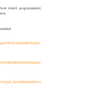
ivál kísérő programjaként,
ekre.
etekkel.
qhg33t4FQFUzbGW8hTki5iZ4-
XVukY4bZdbl8ZIeSjEW3re6zu
UnVLjIp5_Pym2EINJHdsbCxxc