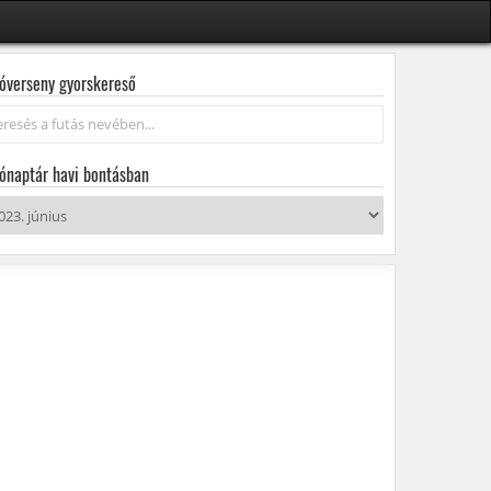
óverseny gyorskereső
resés...
ónaptár havi bontásban