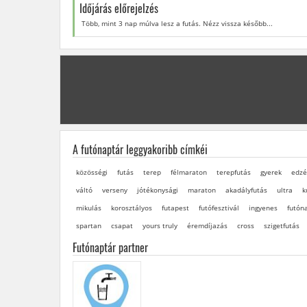
Időjárás előrejelzés
Több, mint 3 nap múlva lesz a futás. Nézz vissza később...
A futónaptár leggyakoribb címkéi
közösségi
futás
terep
félmaraton
terepfutás
gyerek
edzé
váltó
verseny
jótékonysági
maraton
akadályfutás
ultra
k
mikulás
korosztályos
futapest
futófesztivál
ingyenes
futón
spartan
csapat
yours truly
éremdíjazás
cross
szigetfutás
Futónaptár partner