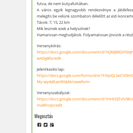
futva, de nem kutyafuttában.
A város egyik legnagyobb rendezvénye a Játékfeszt
melegíts be velünk szombaton délelőtt az esti koncert
Távok: 7, 15, 22 km
Mik lesznek ezek a helyszínek?
Hamarosan megtudjátok. Folyamatosan jövünk a részl
Versenykiírás:
https://docs.google.com/document/d/1KjMj89GiY50
wADg80s/edit
Jelentkezési lap:
https://docs.google.com/forms/d/e/1FAIpQLSeCYI0H
My-wy4dKair9INJ4A/viewform
Versenyszabályzat:
https://docs.google.com/document/d/1HHtOJTvlU9k
maWnnJo/edit
Megosztás