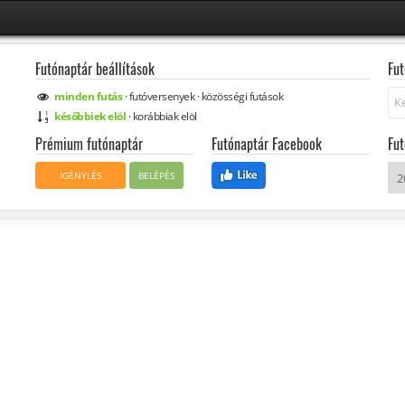
Futónaptár beállítások
Fut
Ke
minden
futás
·
futóversenyek
·
közösségi
futások
későbbiek elöl
·
korábbiak elöl
Prémium futónaptár
Futónaptár Facebook
Fut
IGÉNYLÉS
BELÉPÉS