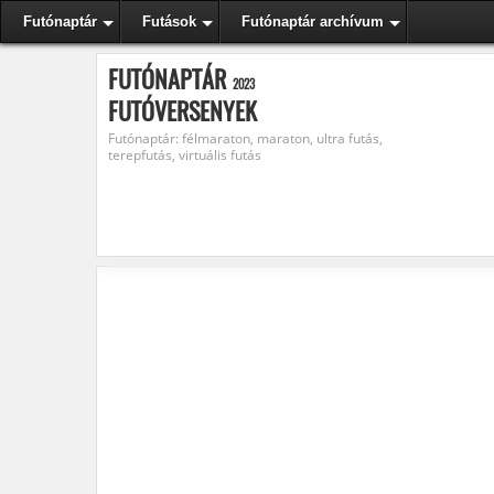
Futónaptár
Futások
Futónaptár archívum
FUTÓNAPTÁR
2023
FUTÓVERSENYEK
Futónaptár: félmaraton, maraton, ultra futás,
terepfutás, virtuális futás