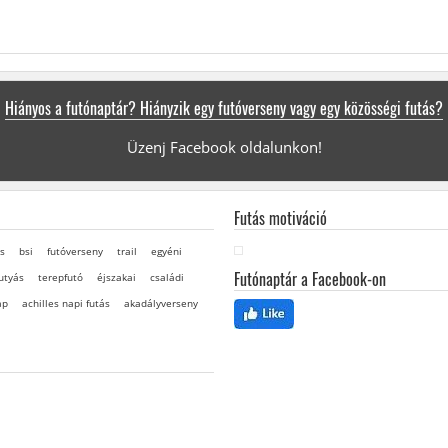
Hiányos a futónaptár? Hiányzik egy futóverseny vagy egy közösségi futás?
Üzenj Facebook oldalunkon!
Futás motiváció
s
bsi
futóverseny
trail
egyéni
Futónaptár a Facebook-on
utyás
terepfutó
éjszakai
családi
ap
achilles napi futás
akadályverseny