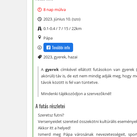
8 nap múlva
2023. június 10. (szo)
0.1-0.4 / 7 / 15 / 22km
Pápa
További info
Címke
2023
,
gyerek
,
hazai
A
gyerek
címkével ellátott futásokon van gyerek (
akörüli) táv is, de ezt nem mindig adják meg, hogy m
távok között is fel van tüntetve.
Mindenki tájékozódjon a szervezőknél!
A futás részletei
Szeretsz futni?
Versenyeidet szereted összekötni kultúrális események
Akkor itt a helyed!
Ismerd meg Pápa városának nevezetességeit, sport