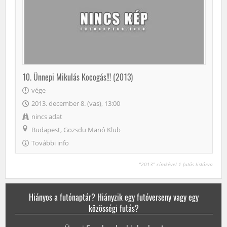
10. Ünnepi Mikulás Kocogás!!! (2013)
vége
2013. december 8. (vas), 13:00
nincs adat
Budapest, Gozsdu Manó Klub
További info
"2013" címkével 1 futás listázva
Hiányos a futónaptár? Hiányzik egy futóverseny vagy egy
közösségi futás?