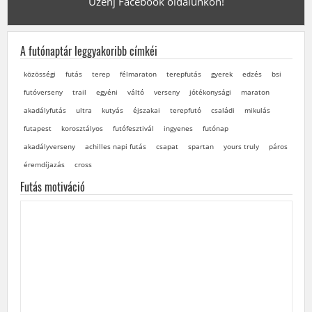
Üzenj Facebook oldalunkon!
A futónaptár leggyakoribb címkéi
közösségi
futás
terep
félmaraton
terepfutás
gyerek
edzés
bsi
futóverseny
trail
egyéni
váltó
verseny
jótékonysági
maraton
akadályfutás
ultra
kutyás
éjszakai
terepfutó
családi
mikulás
futapest
korosztályos
futófesztivál
ingyenes
futónap
akadályverseny
achilles napi futás
csapat
spartan
yours truly
páros
éremdíjazás
cross
Futás motiváció