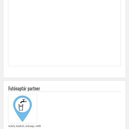
Futónaptár partner
ivóvíz, közkút, ivócsap, refill