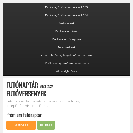
Futások, futóversenyek – 2023
Futások, futóversenyek – 2024
Mai futások
Futások a héten
Futások a hónapban
Terepfutások
Kutyás futások, kutyabarát versenyek
Jótékonysági futások, versenyek
Akadályfutások
FUTÓNAPTÁR
2023, 2024
FUTÓVERSENYEK
Futónaptár: félmaraton, maraton, ultra futás,
terepfutás, virtuális futás
Prémium futónaptár
IGÉNYLÉS
BELÉPÉS