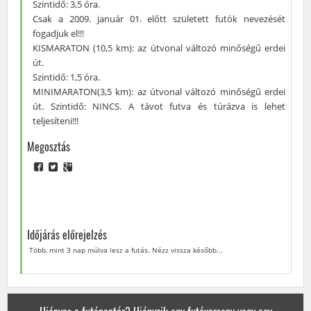
Szintidő: 3,5 óra.
Csak a 2009. január 01. előtt született futók nevezését
fogadjuk el!!!
KISMARATON (10,5 km): az útvonal változó minőségű erdei
út.
Szintidő: 1,5 óra.
MINIMARATON(3,5 km): az útvonal változó minőségű erdei
út. Szintidő: NINCS. A távot futva és túrázva is lehet
teljesíteni!!!
Megosztás
Időjárás előrejelzés
Több, mint 3 nap múlva lesz a futás. Nézz vissza később...