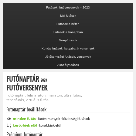
Futások, futóversenyek – 2023
Mai futások
Futások a héten
Futások a hónapban
Terepfutások
Kutyás futások, kutyabarát versenyek
Jótékonysági futások, versenyek
Akadályfutások
FUTÓNAPTÁR
2023
FUTÓVERSENYEK
Futónaptár: félmaraton, maraton, ultra futás,
terepfutás, virtuális futás
Futónaptár beállítások
minden
futás
·
futóversenyek
·
közösségi
futások
későbbiek elöl
·
korábbiak elöl
Prémium futónaptár