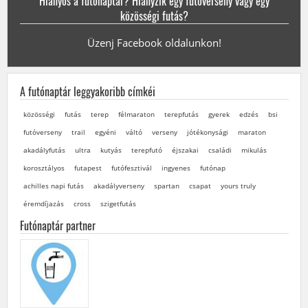
Hiányos a futónaptár? Hiányzik egy futóverseny vagy egy
közösségi futás?
Üzenj Facebook oldalunkon!
A futónaptár leggyakoribb címkéi
közösségi
futás
terep
félmaraton
terepfutás
gyerek
edzés
bsi
futóverseny
trail
egyéni
váltó
verseny
jótékonysági
maraton
akadályfutás
ultra
kutyás
terepfutó
éjszakai
családi
mikulás
korosztályos
futapest
futófesztivál
ingyenes
futónap
achilles napi futás
akadályverseny
spartan
csapat
yours truly
éremdíjazás
cross
szigetfutás
Futónaptár partner