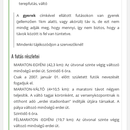
terepfutás
,
váltó
A
gyerek
címkével ellátott futásokon van gyerek
(jellemzően 1km alatti, vagy akörüli) táv is, de ezt nem
mindig adják meg, hogy mennyi, így nem biztos, hogy a
távok között is fel van tüntetve.
Mindenki tájékozódjon a szervezőknél!
A futás részletei
MARATON-EGYÉNI (42,3 km): Az útvonal szinte végig változó
minőségű erdei út. Szintidő 6 óra.
Csak a 2007. január 01. előtt született futók nevezését
fogadjuk el.
MARATON-VÁLTÓ (4×10,5 km): a maratoni távot négyen
teljesítik. A váltó tagjai körönként, az versenyközpontnak is
otthont adó „erdei stadionban” indítják útjára társaikat. A
pálya változó minőségű erdei út.
Szintidő 6 óra.
FÉLMARATON -EGYÉNI (19,7 km): Az útvonal szinte végig
változó minőségű erdei út.