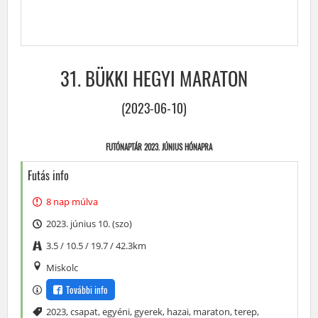
31. BÜKKI HEGYI MARATON
(2023-06-10)
FUTÓNAPTÁR 2023. JÚNIUS HÓNAPRA
Futás info
8 nap múlva
2023. június 10. (szo)
3.5 / 10.5 / 19.7 / 42.3km
Miskolc
További info
Címke
2023
,
csapat
,
egyéni
,
gyerek
,
hazai
,
maraton
,
terep
,