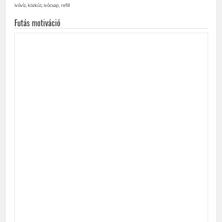
ivóvíz, közkút, ivócsap, refill
Futás motiváció