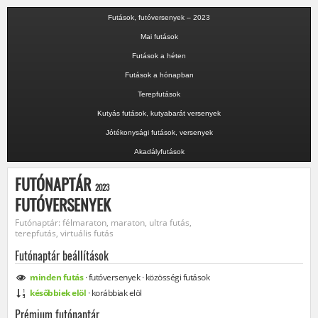
Futások, futóversenyek – 2023
Mai futások
Futások a héten
Futások a hónapban
Terepfutások
Kutyás futások, kutyabarát versenyek
Jótékonysági futások, versenyek
Akadályfutások
FUTÓNAPTÁR
2023
FUTÓVERSENYEK
Futónaptár: félmaraton, maraton, ultra futás,
terepfutás, virtuális futás
Futónaptár beállítások
minden
futás
·
futóversenyek
·
közösségi
futások
későbbiek elöl
·
korábbiak elöl
Prémium futónaptár