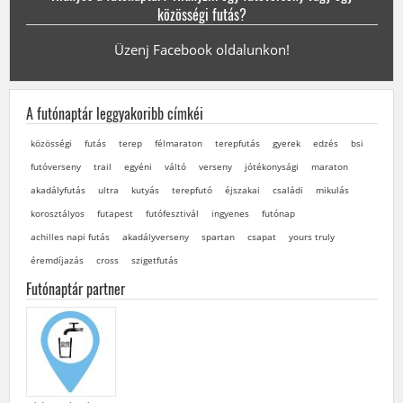
közösségi futás?
Üzenj Facebook oldalunkon!
A futónaptár leggyakoribb címkéi
közösségi
futás
terep
félmaraton
terepfutás
gyerek
edzés
bsi
futóverseny
trail
egyéni
váltó
verseny
jótékonysági
maraton
akadályfutás
ultra
kutyás
terepfutó
éjszakai
családi
mikulás
korosztályos
futapest
futófesztivál
ingyenes
futónap
achilles napi futás
akadályverseny
spartan
csapat
yours truly
éremdíjazás
cross
szigetfutás
Futónaptár partner