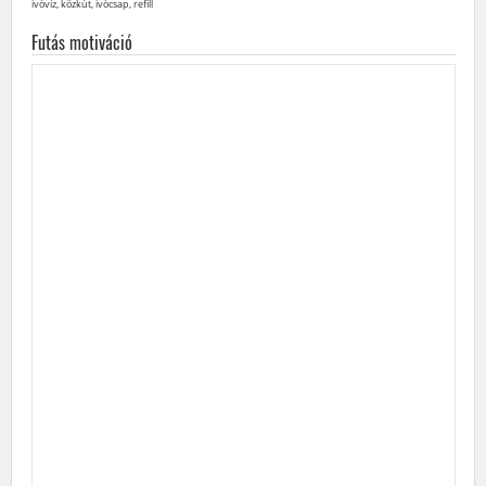
ivóvíz, közkút, ivócsap, refill
Futás motiváció