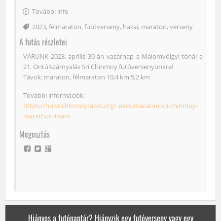
További info
Címke
2023
,
félmaraton
,
futóverseny
,
hazai
,
maraton
,
verseny
A futás részletei
VÁRUNK 2023. április 30-án vasárnap a Malomvölgyi-tónál a
21. Öntúlszárnyalás Sri Chinmoy futóversenyünkre!
Távok: maraton, félmaraton 10,4 km 5,2 km
További információk:
https://hu.srichinmoyraces.org/-pecs-maraton-sri-chinmoy-
marathon-team
Megosztás
Hiányos a futónaptár? Hiányzik egy futóverseny vagy egy