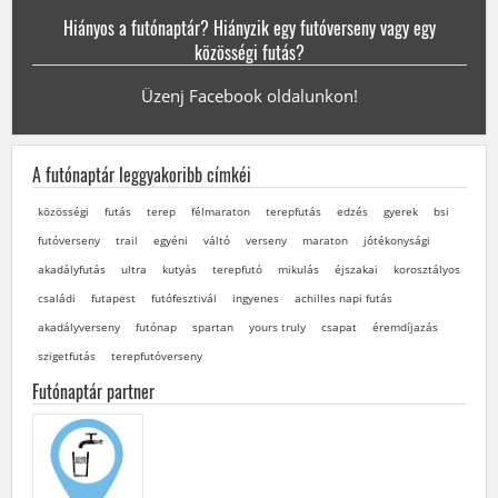
Hiányos a futónaptár? Hiányzik egy futóverseny vagy egy
közösségi futás?
Üzenj Facebook oldalunkon!
A futónaptár leggyakoribb címkéi
közösségi
futás
terep
félmaraton
terepfutás
edzés
gyerek
bsi
futóverseny
trail
egyéni
váltó
verseny
maraton
jótékonysági
akadályfutás
ultra
kutyás
terepfutó
mikulás
éjszakai
korosztályos
családi
futapest
futófesztivál
ingyenes
achilles napi futás
akadályverseny
futónap
spartan
yours truly
csapat
éremdíjazás
szigetfutás
terepfutóverseny
Futónaptár partner