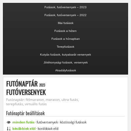
Futások, futóversenyek – 2023
Futások, futóversenyek – 2022
Mai futások
Futások a héten
Futások a hónapban
Terepfutások
Kutyás futások, kutyabarát versenyek
Jótékonysági futások, versenyek
Akadályfutások
FUTÓNAPTÁR
2023
FUTÓVERSENYEK
Futónaptár: félmaraton, maraton, ultra futás,
terepfutás, virtuális futás
Futónaptár beállítások
minden
futás
·
futóversenyek
·
közösségi
futások
későbbiek elöl
·
korábbiak elöl