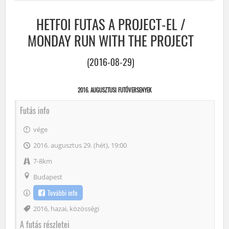
HETFOI FUTAS A PROJECT-EL /
MONDAY RUN WITH THE PROJECT
(2016-08-29)
2016. AUGUSZTUSI FUTÓVERSENYEK
Futás info
vége
2016. augusztus 29. (hét), 19:00
7-8km
Budapest
További info
Címke
2016
,
hazai
,
közösségi
A futás részletei