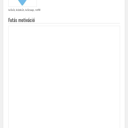
ivóvíz, közkút, ivócsap, refill
Futás motiváció