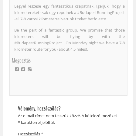
Legyel reszese egy fantasztikus csapatnak. Igerjuk, hogy a
kilometereket csak ugy repulnek a #BudapestRunningProject
-el. 7-8 varosi kilometerrel varunk titeket hetfo este.
Be the part of a fantastic group. We promise that those
kilometers will be flying by with the
#BudapestRunningProject . On Monday night we have a 7-8
kilometer route for you (about 4.5 miles).
Megosztás
Vélemény, hozzászólás?
Az e-mail címet nem tesszük közzé.
A kötelező mezőket
*
karakterrel jelöltük
Hozzászólás
*